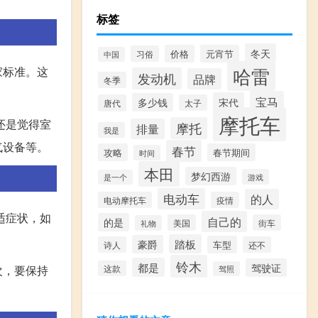
标签
冬天
价格
元宵节
习俗
中国
家标准。这
哈雷
发动机
品牌
冬季
宝马
宋代
多少钱
唐代
太子
摩托车
还是觉得室
摩托
排量
我是
气设备等。
春节
攻略
春节期间
时间
本田
梦幻西游
游戏
是一个
电动车
的人
电动摩托车
疫情
适症状，如
自己的
的是
美国
街车
礼物
踏板
豪爵
车型
诗人
还不
铃木
都是
驾驶证
次，要保持
这款
驾照