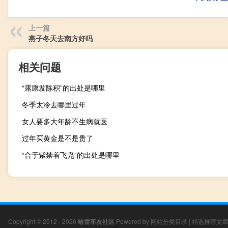
上一篇
燕子冬天去南方好吗
相关问题
“露廪发陈积”的出处是哪里
冬季太冷去哪里过年
女人要多大年龄不生病就医
过年买黄金是不是贵了
“合于紫禁着飞凫”的出处是哪里
Copyright © 2012 - 2026
哈雷车友社区
Powered by
网站分类目录
|
精选推荐文