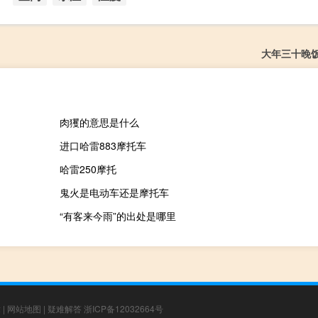
大年三十晚
肉玃的意思是什么
进口哈雷883摩托车
哈雷250摩托
鬼火是电动车还是摩托车
“有客来今雨”的出处是哪里
章
|
网站地图
|
疑难解答
浙ICP备12032664号