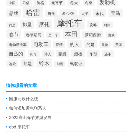
发动机
冬天
价格
元宵节
习俗
冬季
中国
哈雷
品牌
宝马
宋代
多少钱
唐代
太子
摩托车
摩托
排量
攻略
我是
时间
本田
春节
梦幻西游
春节期间
游戏
是一个
电动车
的人
的是
电动摩托车
疫情
美国
礼物
自己的
踏板
豪爵
车型
街车
诗人
还不
铃木
都是
驾驶证
这款
驾照
猜你想看的文章
国服元歌什么梗
如何添加紧急联系人
2022唐山春节旅游发展
obd 摩托车