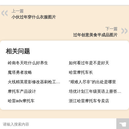
上一篇
小伙过年穿什么衣服图片
下一篇
过年创意美食半成品图片
相关问题
岭南冬天吃什么好养生
如何看过年是不是好天
魔塔勇者攻略
哈雷摩托车长
火线精英星影修改器刷枪工具 V1.2 绿色免费版（火线精英星影修改器刷枪工具 V1.2 绿色免费版功能简介）
“艰难人尽非”的出处是哪里
摩托车产品设计
培优计划三年级英语上册答案（培优计划及措施）
哈雷adv摩托车
浙江哈雷摩托车专卖店
☚