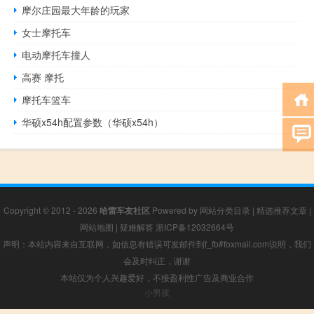
摩尔庄园最大年龄的玩家
女士摩托车
电动摩托车撞人
高赛 摩托
摩托车篮车
华硕x54h配置参数（华硕x54h）
Copyright © 2012 - 2026
哈雷车友社区
Powered by
网站分类目录
|
精选推荐文章
|
网站地图
|
疑难解答
浙ICP备12032664号
声明：本站内容来自互联网，如信息有错误可发邮件到f_fb#foxmail.com说明，我们
会及时纠正，谢谢
本站仅为个人兴趣爱好，不接盈利性广告及商业合作
小男孩