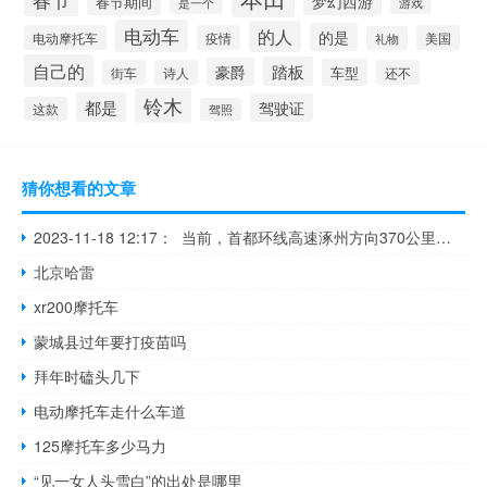
梦幻西游
春节期间
游戏
是一个
电动车
的人
的是
电动摩托车
疫情
美国
礼物
自己的
踏板
豪爵
车型
街车
诗人
还不
铃木
都是
驾驶证
这款
驾照
猜你想看的文章
2023-11-18 12:17： 当前，首都环线高速涿州方向370公里北龙门隧道内，一辆货车发生自燃事故，交警、消防等部门已到现场处置。因隧道内仍有烟雾，目前隧道双向无法通行。请广大驾驶员合理规划行车路线，注意行车安全。​​​
北京哈雷
xr200摩托车
蒙城县过年要打疫苗吗
拜年时磕头几下
电动摩托车走什么车道
125摩托车多少马力
“见一女人头雪白”的出处是哪里