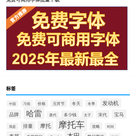
标签
发动机
冬天
价格
元宵节
习俗
冬季
中国
哈雷
品牌
宝马
宋代
多少钱
唐代
太子
摩托车
摩托
排量
攻略
我是
时间
本田
春节