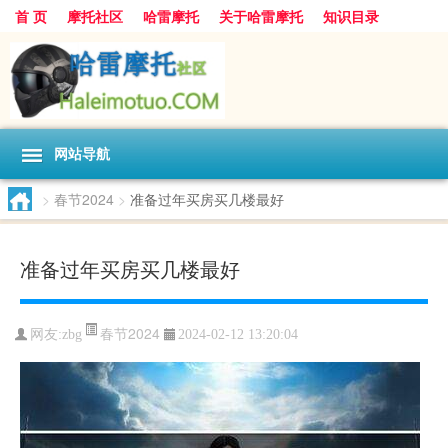
首 页
摩托社区
哈雷摩托
关于哈雷摩托
知识目录
网站导航
>
春节2024
>
准备过年买房买几楼最好
准备过年买房买几楼最好
春节2024
网友:
zbg
2024-02-12 13:20:04