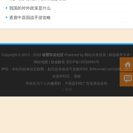
我国的对外政策是什么
逐鹿中原国战手游攻略
Copyright © 2012 - 2026
哈雷车友社区
Powered by
网站分类目录
|
精选推荐文章
|
网站地图
|
疑难解答
浙ICP备12032664号
声明：本站内容来自互联网，如信息有错误可发邮件到f_fb#foxmail.com说明，我们
会及时纠正，谢谢
本站仅为个人兴趣爱好，不接盈利性广告及商业合作
小男孩