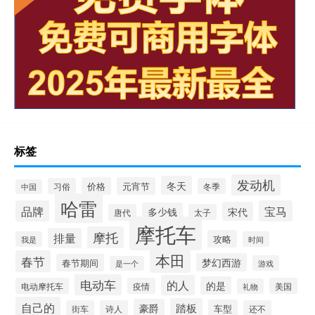
标签
发动机
冬天
价格
元宵节
习俗
冬季
中国
哈雷
品牌
宝马
宋代
多少钱
唐代
太子
摩托车
摩托
排量
攻略
我是
时间
本田
春节
梦幻西游
春节期间
游戏
是一个
电动车
的人
的是
电动摩托车
疫情
美国
礼物
自己的
踏板
豪爵
车型
街车
诗人
还不