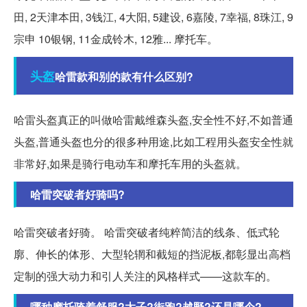
田, 2天津本田, 3钱江, 4大阳, 5建设, 6嘉陵, 7幸福, 8珠江, 9
宗申 10银钢, 11金成铃木, 12雅... 摩托车。
头盔
哈雷款和别的款有什么区别?
哈雷头盔真正的叫做哈雷戴维森头盔,安全性不好,不如普通
头盔,普通头盔也分的很多种用途,比如工程用头盔安全性就
非常好,如果是骑行电动车和摩托车用的头盔就。
哈雷突破者好骑吗?
哈雷突破者好骑。 哈雷突破者纯粹简洁的线条、低式轮
廓、伸长的体形、大型轮辋和截短的挡泥板,都彰显出高档
定制的强大动力和引人关注的风格样式——这款车的。
哪种摩托骑着舒服?太子?街跑?越野?还是哪个?