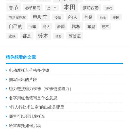
本田
春节
梦幻西游
春节期间
游戏
是一个
电动车
的人
的是
电动摩托车
疫情
美国
礼物
自己的
踏板
豪爵
车型
街车
诗人
还不
铃木
都是
驾驶证
这款
驾照
猜你想看的文章
电动摩托车价格多少钱
描写日出的片段
磁力链接磁力蜘蛛（蜘蛛链接磁力）
名字用红色笔写是什么意思
“行人行处求知亲”的出处是哪里
哪里可以买到摩托车
哈雷摩托如何启动