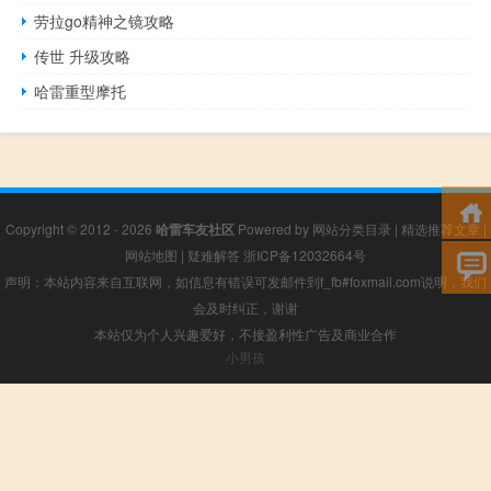
劳拉go精神之镜攻略
传世 升级攻略
哈雷重型摩托
Copyright © 2012 - 2026
哈雷车友社区
Powered by
网站分类目录
|
精选推荐文章
|
网站地图
|
疑难解答
浙ICP备12032664号
声明：本站内容来自互联网，如信息有错误可发邮件到f_fb#foxmail.com说明，我们
会及时纠正，谢谢
本站仅为个人兴趣爱好，不接盈利性广告及商业合作
小男孩