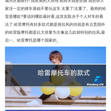
城市区都限行! 我表弟的大滑翔 前两天我还在骑 我告诉大
家没一定的骑车基础不要玩这车 太重了!太重了。最帅的哈
雷是哪款?要说到哪款最好看,这其实取决于个人对车的看
法了,哈雷摩托有好多款式都是很拉风的但就是有点贵国外
的哈雷版摩托都是以大排量为主像这几款就特别的拉风,最
后一。哈雷摩托是哪个国家的_