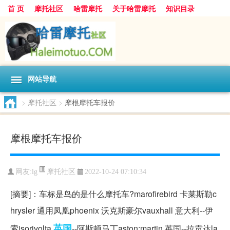
首 页
摩托社区
哈雷摩托
关于哈雷摩托
知识目录
网站导航
>
摩托社区
>
摩根摩托车报价
摩根摩托车报价
摩托社区
网友:
lg
2022-10-24 07:10:34
[摘要]：车标是鸟的是什么摩托车?marofirebird 卡莱斯勒c
hrysler 通用凤凰phoenix 沃克斯豪尔vauxhall 意大利--伊
英国
索isorivolta
--阿斯顿马丁aston;martin 英国--拉贡达la