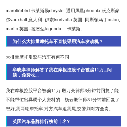
marofirebird 卡莱斯勒chrysler 通用凤凰phoenix 沃克斯豪
尔vauxhall 意大利--伊索isorivolta 英国--阿斯顿马丁aston;
martin 英国--拉贡达lagonda ... 卡莱斯。
为什么大排量摩托车不直接采用汽车发动机？
大排量摩托引擎与汽车有何不同
牟晓亭律师解答了我在摩根控股平台被骗11万...问
题，免费收...
我在摩根控股平台被骗11万 殷万亮律师3分钟前回复了能
不能帮忙出具调个人资料的... 杨云鹏律师31分钟前回复了
您好,我两轮摩托车,对方汽车追我尾,交警判对方全责。
英国汽车品牌排行榜前十名?