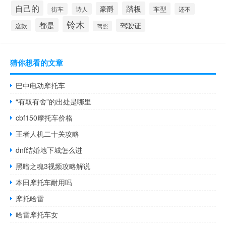
自己的
踏板
豪爵
车型
街车
诗人
还不
铃木
都是
驾驶证
这款
驾照
猜你想看的文章
巴中电动摩托车
“有取有舍”的出处是哪里
cbf150摩托车价格
王者人机二十关攻略
dnf结婚地下城怎么进
黑暗之魂3视频攻略解说
本田摩托车耐用吗
摩托哈雷
哈雷摩托车女