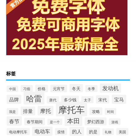
标签
发动机
冬天
价格
元宵节
习俗
冬季
中国
哈雷
品牌
宝马
宋代
多少钱
唐代
太子
摩托车
摩托
排量
攻略
我是
时间
本田
春节
梦幻西游
春节期间
游戏
是一个
电动车
的人
的是
电动摩托车
疫情
美国
礼物