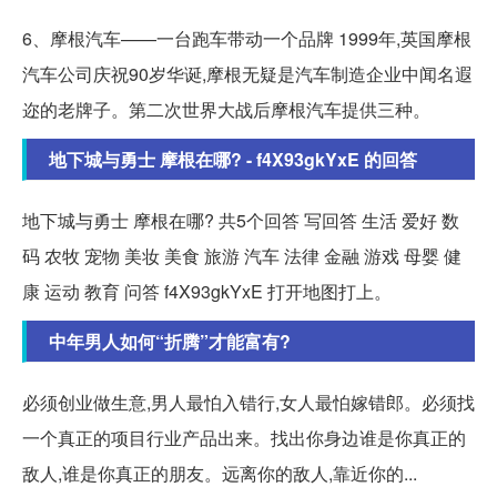
6、摩根汽车——一台跑车带动一个品牌 1999年,英国摩根
汽车公司庆祝90岁华诞,摩根无疑是汽车制造企业中闻名遐
迩的老牌子。第二次世界大战后摩根汽车提供三种。
地下城与勇士 摩根在哪? - f4X93gkYxE 的回答
地下城与勇士 摩根在哪? 共5个回答 写回答 生活 爱好 数
码 农牧 宠物 美妆 美食 旅游 汽车 法律 金融 游戏 母婴 健
康 运动 教育 问答 f4X93gkYxE 打开地图打上。
中年男人如何“折腾”才能富有?
必须创业做生意,男人最怕入错行,女人最怕嫁错郎。必须找
一个真正的项目行业产品出来。找出你身边谁是你真正的
敌人,谁是你真正的朋友。远离你的敌人,靠近你的...