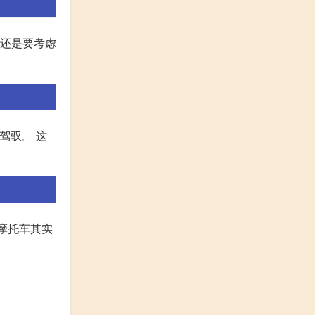
说还是要考虑
驾驭。 这
系摩托车其实