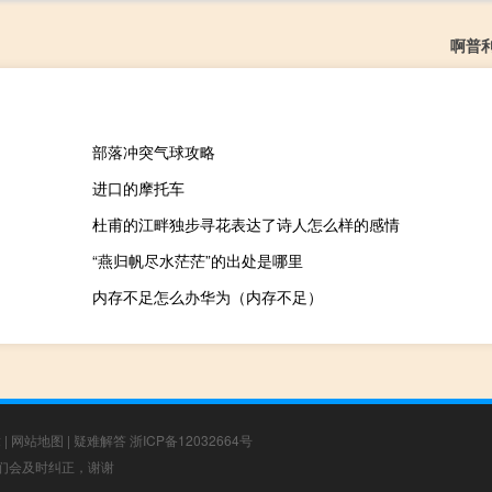
啊普
部落冲突气球攻略
进口的摩托车
杜甫的江畔独步寻花表达了诗人怎么样的感情
“燕归帆尽水茫茫”的出处是哪里
内存不足怎么办华为（内存不足）
章
|
网站地图
|
疑难解答
浙ICP备12032664号
，我们会及时纠正，谢谢