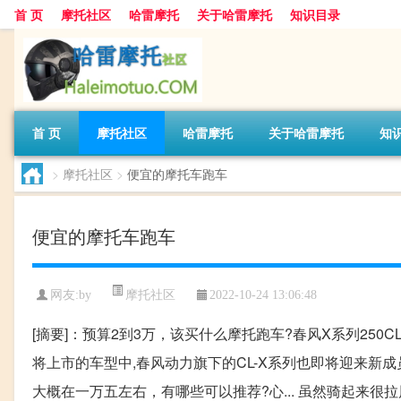
首 页
摩托社区
哈雷摩托
关于哈雷摩托
知识目录
首 页
摩托社区
哈雷摩托
关于哈雷摩托
知
>
摩托社区
>
便宜的摩托车跑车
便宜的摩托车跑车
摩托社区
网友:
by
2022-10-24 13:06:48
[摘要]：预算2到3万，该买什么摩托跑车?春风X系列250CL
将上市的车型中,春风动力旗下的CL-X系列也即将迎来新成员
大概在一万五左右，有哪些可以推荐?心... 虽然骑起来很