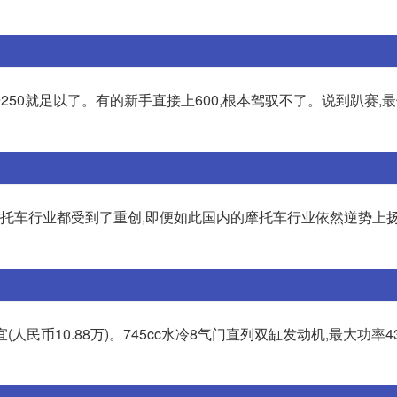
般开250就足以了。有的新手直接上600,根本驾驭不了。说到趴赛,
的摩托车行业都受到了重创,即便如此国内的摩托车行业依然逆势上扬
(人民币10.88万)。745cc水冷8气门直列双缸发动机,最大功率43kw