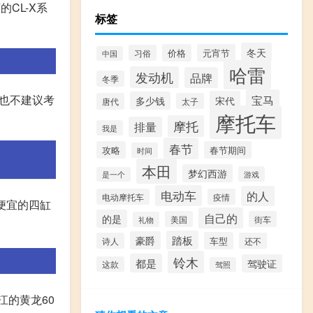
的CL-X系
标签
冬天
价格
元宵节
习俗
中国
哈雷
发动机
品牌
冬季
,也不建议考
宝马
宋代
多少钱
唐代
太子
摩托车
摩托
排量
我是
春节
攻略
春节期间
时间
本田
梦幻西游
游戏
是一个
电动车
的人
电动摩托车
疫情
最便宜的四缸
自己的
的是
美国
街车
礼物
踏板
豪爵
车型
诗人
还不
铃木
都是
驾驶证
这款
驾照
江的黄龙60