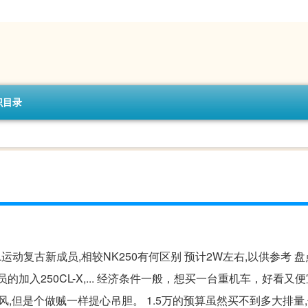
识目录
运动复古新成员,相较NK250有何区别 预计2W左右,以供参考 盘
的加入250CL-X,... 经济条件一般，想买一台重机车，好看又
拉风,但是个做贼一样提心吊胆。 1.5万的预算虽然买不到多大排量