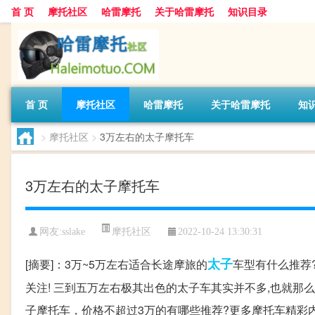
首 页
摩托社区
哈雷摩托
关于哈雷摩托
知识目录
首 页
摩托社区
哈雷摩托
关于哈雷摩托
知
>
摩托社区
>
3万左右的太子摩托车
3万左右的太子摩托车
摩托社区
网友:
sslake
2022-10-24 13:30:31
太子
[摘要]：3万~5万左右适合长途摩旅的
车型有什么推荐
关注! 三到五万左右极其出色的太子车其实并不多,也就那么屈指
子摩托车，价格不超过3万的有哪些推荐?更多摩托车精彩内