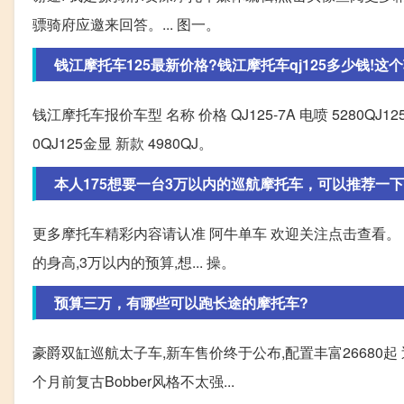
骠骑府应邀来回答。... 图一。
钱江摩托车125最新价格?钱江摩托车qj125多少钱!这个车
钱江摩托车报价车型 名称 价格 QJ125-7A 电喷 5280QJ125-7 
0QJ125金显 新款 4980QJ。
本人175想要一台3万以内的巡航摩托车，可以推荐一下
更多摩托车精彩内容请认准 阿牛单车 欢迎关注点击查看。 
的身高,3万以内的预算,想... 操。
预算三万，有哪些可以跑长途的摩托车?
豪爵双缸巡航太子车,新车售价终于公布,配置丰富26680起
个月前复古Bobber风格不太强...