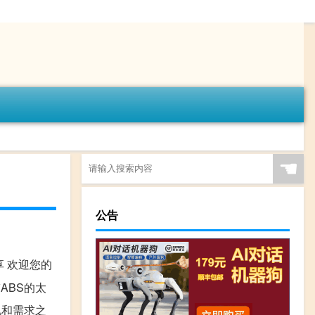
☚
公告
享 欢迎您的
ABS的太
况和需求之