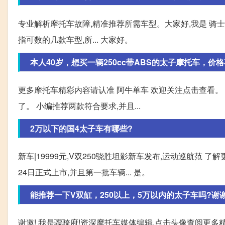
专业解析摩托车故障,精准推荐所需车型。大家好,我是 骑士
指可数的几款车型,所... 大家好。
本人40岁，想买一辆250cc带ABS的太子摩托车，价
更多摩托车精彩内容请认准 阿牛单车 欢迎关注点击查看。
了。 小编推荐两款符合要求,并且...
2万以下的国4太子车有哪些?
新车|19999元,V双250骁胜坦影新车发布,运动巡航范
24日正式上市,并且第一批车辆... 是。
能推荐一下V双缸，250以上，5万以内的太子车吗?谢
谢邀! 我是骠骑府!资深摩托车媒体编辑,点击头像查阅更多