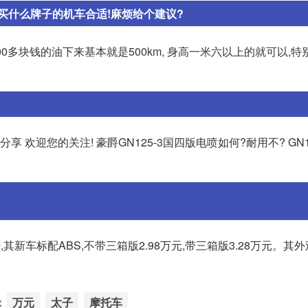
买什么牌子的机车合适!麻烦给个建议?
00多块钱的油下来基本就是500km, 身高一米六以上的就可以,
 欢迎您的关注! 豪爵GN125-3国四版电喷如何?耐用不? GN
其新车标配ABS,不带三箱版2.98万元,带三箱版3.28万元。其外
：
万元
太子
摩托车