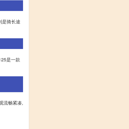
特别是骑长途
125是一款
观流畅紧凑,