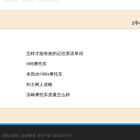
2手
怎样才能有效的记住英语单词
n95摩托车
本田cb190x摩托车
剑士树人攻略
滨崎摩托车质量怎么样
章
|
网站地图
|
疑难解答
浙ICP备12032664号