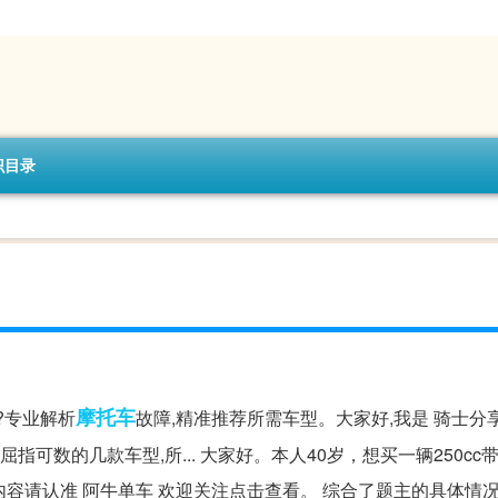
识目录
摩托车
?专业解析
故障,精准推荐所需车型。大家好,我是 骑士分
可数的几款车型,所... 大家好。本人40岁，想买一辆250cc带
容请认准 阿牛单车 欢迎关注点击查看。 综合了题主的具体情