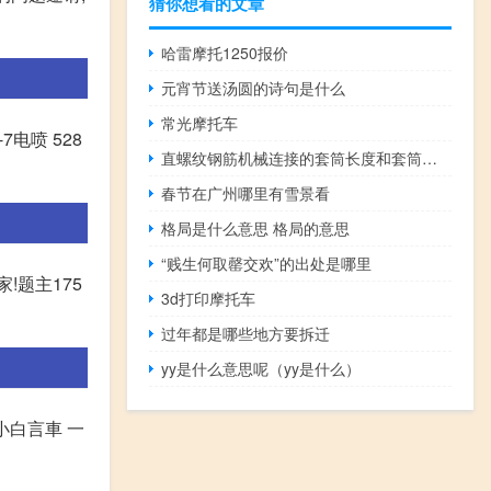
猜你想看的文章
哈雷摩托1250报价
元宵节送汤圆的诗句是什么
常光摩托车
-7电喷 528
直螺纹钢筋机械连接的套筒长度和套筒长度有什么具体规定？
春节在广州哪里有雪景看
格局是什么意思 格局的意思
“贱生何取罄交欢”的出处是哪里
!题主175
3d打印摩托车
过年都是哪些地方要拆迁
yy是什么意思呢（yy是什么）
小白言車 一