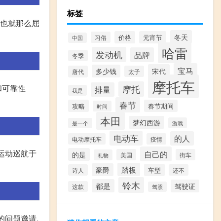
标签
,也就那么屈
冬天
价格
元宵节
习俗
中国
哈雷
发动机
品牌
冬季
宝马
宋代
多少钱
唐代
太子
摩托车
和可靠性
摩托
排量
我是
春节
攻略
春节期间
时间
本田
梦幻西游
游戏
是一个
电动车
的人
电动摩托车
疫情
0运动巡航于
自己的
的是
美国
街车
礼物
踏板
豪爵
车型
诗人
还不
铃木
都是
驾驶证
这款
驾照
的问题邀请,