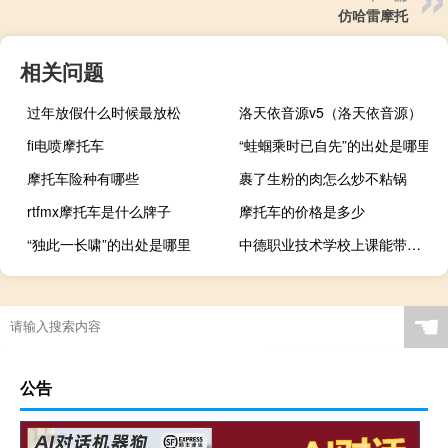
仿哈雷摩托
相关问题
过年放假什么时候最放松
洛天依音源v5（洛天依音源）
fi电喷摩托车
“蛙蝈乘时已自先”的出处是哪里
摩托车险种有哪些
裹了生粉的肉怎么炒不粘锅
rtfmx摩托车是什么牌子
摩托车的价格是多少
“独此一长啸”的出处是哪里
中德职业技术学校上课能带手机吗 天津中德职业学校
☚
公告