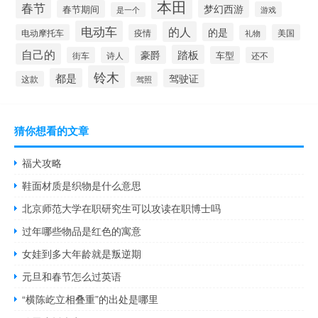
本田
春节
梦幻西游
春节期间
游戏
是一个
电动车
的人
的是
电动摩托车
疫情
美国
礼物
自己的
踏板
豪爵
车型
街车
诗人
还不
铃木
都是
驾驶证
这款
驾照
猜你想看的文章
福犬攻略
鞋面材质是织物是什么意思
北京师范大学在职研究生可以攻读在职博士吗
过年哪些物品是红色的寓意
女娃到多大年龄就是叛逆期
元旦和春节怎么过英语
“横陈屹立相叠重”的出处是哪里