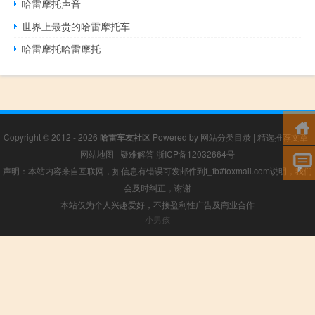
哈雷摩托声音
世界上最贵的哈雷摩托车
哈雷摩托哈雷摩托
Copyright © 2012 - 2026
哈雷车友社区
Powered by
网站分类目录
|
精选推荐文章
|
网站地图
|
疑难解答
浙ICP备12032664号
声明：本站内容来自互联网，如信息有错误可发邮件到f_fb#foxmail.com说明，我们
会及时纠正，谢谢
本站仅为个人兴趣爱好，不接盈利性广告及商业合作
小男孩