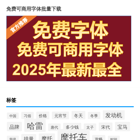
免费可商用字体批量下载
标签
发动机
冬天
价格
元宵节
习俗
冬季
中国
哈雷
品牌
宝马
宋代
多少钱
唐代
太子
摩托车
摩托
排量
攻略
我是
时间