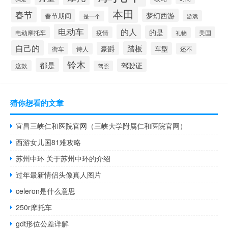
本田
春节
梦幻西游
春节期间
游戏
是一个
电动车
的人
的是
电动摩托车
疫情
美国
礼物
自己的
踏板
豪爵
车型
街车
诗人
还不
铃木
都是
驾驶证
这款
驾照
猜你想看的文章
宜昌三峡仁和医院官网（三峡大学附属仁和医院官网）
西游女儿国81难攻略
苏州中环 关于苏州中环的介绍
过年最新情侣头像真人图片
celeron是什么意思
250r摩托车
gdt形位公差详解