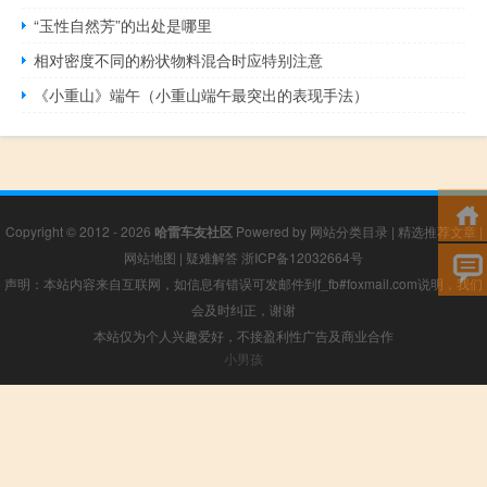
“玉性自然芳”的出处是哪里
相对密度不同的粉状物料混合时应特别注意
《小重山》端午（小重山端午最突出的表现手法）
Copyright © 2012 - 2026
哈雷车友社区
Powered by
网站分类目录
|
精选推荐文章
|
网站地图
|
疑难解答
浙ICP备12032664号
声明：本站内容来自互联网，如信息有错误可发邮件到f_fb#foxmail.com说明，我们
会及时纠正，谢谢
本站仅为个人兴趣爱好，不接盈利性广告及商业合作
小男孩