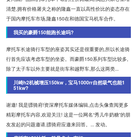
清楚,拥有价格屠夫之称的隆鑫一直以高性价比的姿态存在
于国内摩托车市场,隆鑫150在和德国宝马机车合作。
我买的豪爵150能跑长途吗?
摩托车长途骑行车型的座姿其实还是很重要的,所以长途骑
行首先应该考虑车型的坐姿。而豪爵150系列车型比较多,
除了太子车以外主要就是街车和越野车,那么这两类...
川崎h2机械增压150kw，宝马1000rr自然吸气也能1
51kw?
谢邀! 我是骠骑府!资深摩托车媒体编辑,点击头像查阅更多
精彩摩托车内容,欢迎关注! 这是一位网名“秀儿牛奶糖”的朋
友发起的问题邀请,骠骑府应邀来回答。... 发动。