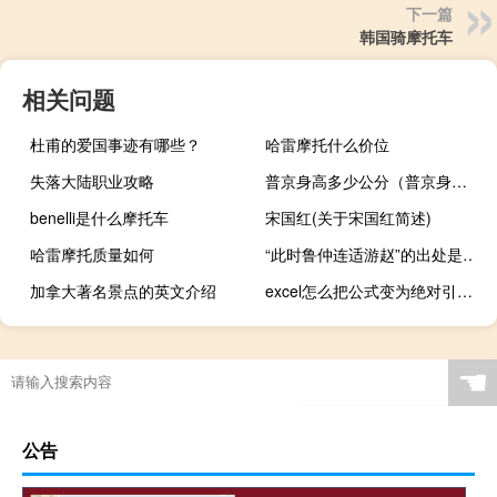
下一篇
韩国骑摩托车
相关问题
杜甫的爱国事迹有哪些？
哈雷摩托什么价位
失落大陆职业攻略
普京身高多少公分（普京身高多少）
benelli是什么摩托车
宋国红(关于宋国红简述)
哈雷摩托质量如何
“此时鲁仲连适游赵”的出处是哪里
加拿大著名景点的英文介绍
excel怎么把公式变为绝对引用（excel怎么把公式变成数值）
☚
公告