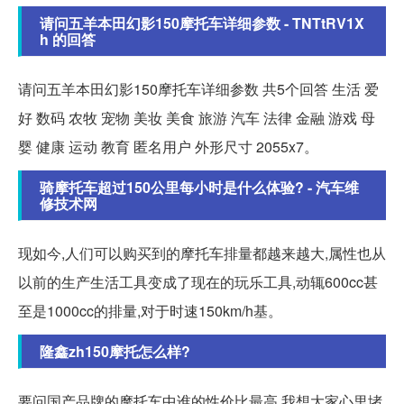
请问五羊本田幻影150摩托车详细参数 - TNTtRV1X
h 的回答
请问五羊本田幻影150摩托车详细参数 共5个回答 生活 爱
好 数码 农牧 宠物 美妆 美食 旅游 汽车 法律 金融 游戏 母
婴 健康 运动 教育 匿名用户 外形尺寸 2055x7。
骑摩托车超过150公里每小时是什么体验? - 汽车维
修技术网
现如今,人们可以购买到的摩托车排量都越来越大,属性也从
以前的生产生活工具变成了现在的玩乐工具,动辄600cc甚
至是1000cc的排量,对于时速150km/h基。
隆鑫zh150摩托怎么样?
要问国产品牌的摩托车中谁的性价比最高,我想大家心里堵