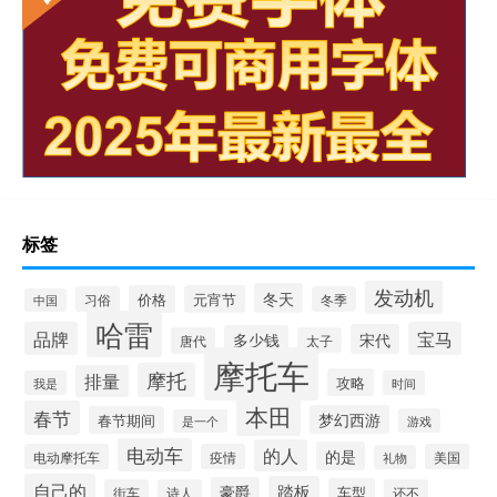
标签
发动机
冬天
价格
元宵节
习俗
冬季
中国
哈雷
品牌
宝马
宋代
多少钱
唐代
太子
摩托车
摩托
排量
攻略
我是
时间
本田
春节
梦幻西游
春节期间
游戏
是一个
电动车
的人
的是
电动摩托车
疫情
美国
礼物
自己的
踏板
豪爵
车型
街车
诗人
还不