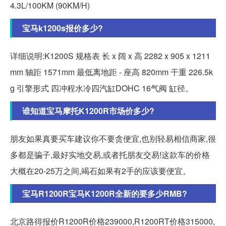
4.3L/100KM (90KM/H)
宝马k1200s报价多少?
详细说明:K1200S 规格表 长 x 阔 x 高 2282 x 905 x 1211
mm 轴距 1571mm 最低离地距 - 座高 820mm 干重 226.5k
g 引擎形式 四冲程水冷四汽缸DOHC 16气阀 缸径。
谁知道宝马摩托K1200R市场价多少?
朋友如果真要买车建议你不要贪便宜,也别轻易相信商家,很
多都是骗子,最好实地交易,或者托朋友交易!这款车的价格
大概在20-25万之间,竭石如果有2手的应该要便宜。
宝马R1200R宝马K1200R全新的要多少RMB?
北京路得报价R1200R价格239000,R1200RT价格315000,