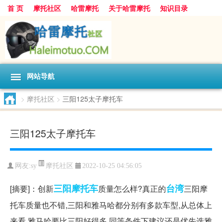
首 页
摩托社区
哈雷摩托
关于哈雷摩托
知识目录
网站导航
>
摩托社区
>
三阳125太子摩托车
三阳125太子摩托车
摩托社区
网友:
sy
2022-10-25 04:56:05
三阳
摩托车
台湾
[摘要]：创新
质量怎么样?真正的
三阳摩
托车质量也不错,三阳和雅马哈都分别有多款车型,从总体上
来看,雅马哈要比三阳好得多,同等条件下建议还是优先选雅