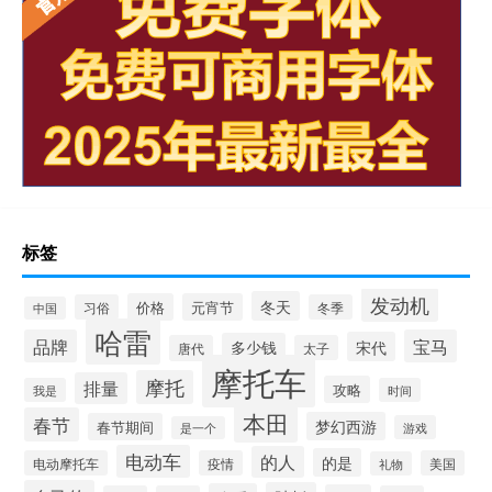
标签
发动机
冬天
价格
元宵节
习俗
冬季
中国
哈雷
品牌
宝马
宋代
多少钱
唐代
太子
摩托车
摩托
排量
攻略
我是
时间
本田
春节
梦幻西游
春节期间
游戏
是一个
电动车
的人
的是
电动摩托车
疫情
美国
礼物