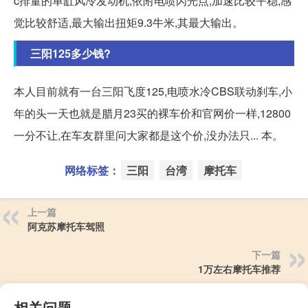
c排量的单缸风冷发动机,依附电喷闪光点,加速比较平稳,感
觉比较舒适,最大输出扭矩9.3牛米,其最大输出。
三阳125多少钱?
本人目前就有一台三阳飞度125,电喷水冷CBS联动刹车,小
年的头一天也就是腊月23买的裸车价和官网价一样,12800
一分不让,在车友群里问大家都是这个价,没办法只... 本。
网络标签：
三阳
台湾
摩托车
上一篇
阿克苏摩托车驾照
下一篇
1万左右摩托车推荐
相关问题