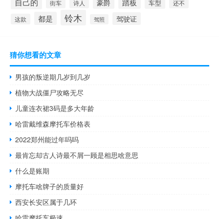
自己的
踏板
豪爵
车型
街车
诗人
还不
铃木
都是
驾驶证
这款
驾照
猜你想看的文章
男孩的叛逆期几岁到几岁
植物大战僵尸攻略无尽
儿童连衣裙3码是多大年龄
哈雷戴维森摩托车价格表
2022郑州能过年吗吗
最肯忘却古人诗最不屑一顾是相思啥意思
什么是账期
摩托车啥牌子的质量好
西安长安区属于几环
哈雷摩托车极速