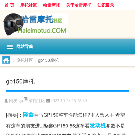
首 页
摩托社区
哈雷摩托
关于哈雷摩托
知识目录
网站导航
>
摩托社区
>
gp150摩托
gp150摩托
摩托社区
网友:
gp
2022-10-23 15:18:30
隆鑫
[摘要]：
宝马GP150整车性能怎样?本人想入手 希望
发动机
有这车的朋友进...隆鑫GP150-56这车看
参数不是