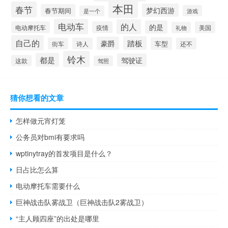
本田
春节
梦幻西游
春节期间
游戏
是一个
电动车
的人
的是
电动摩托车
疫情
美国
礼物
自己的
踏板
豪爵
车型
街车
诗人
还不
铃木
都是
驾驶证
这款
驾照
猜你想看的文章
怎样做元宵灯笼
公务员对bmi有要求吗
wptinytray的首发项目是什么？
日占比怎么算
电动摩托车需要什么
巨神战击队雾战卫（巨神战击队2雾战卫）
“主人顾四座”的出处是哪里