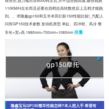
很突出,扭力输出在6000转左右,并不适合跑高速,最快就跑
110KM/H左右而且还要在四档拉高转数然后上五档才能跑
到。。求隆鑫gp150和五羊本田幻影150性能比较!_汽配人
问答GP150技术参数 发动机类型 单缸、四冲程、风冷 整
排量
车长×宽×高 1980mm×700mm×1080mm
隆鑫宝马GP150整车性能怎样?本人想入手 希望有