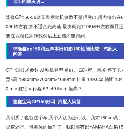
这车的朋友进...
隆鑫GP150-56这车看发动机参数不是很突出,扭力输出在6
000转左右,并不适合跑高速,最快就跑110KM/H左右而且还
要在四档拉高转数然后上五档才能跑到。。
求隆鑫gp150和五羊本田幻影150性能比较!_汽配人
问答
GP150技术参数 发动机类型 单缸、四冲程、风冷 整车长×
宽×高 1980mm×700mm×1080mm 排量 149.0cc 轴距 134
0 mm 缸径 × 行程 62×49.5mm 座高 7。
隆鑫宝马GP150好吗_汽配人问答
我刚买了也就这个车,我个人认为还可以。我才160cm高。
提速还行。也看你的操作了。我以前有部YAMAHA劲豹15