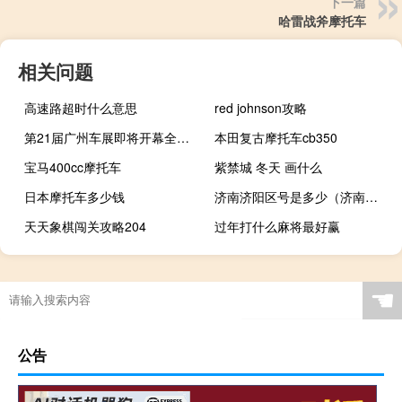
下一篇
哈雷战斧摩托车
相关问题
高速路超时什么意思
red johnson攻略
第21届广州车展即将开幕全球首发车59台
本田复古摩托车cb350
宝马400cc摩托车
紫禁城 冬天 画什么
日本摩托车多少钱
济南济阳区号是多少（济南区号是多少）
天天象棋闯关攻略204
过年打什么麻将最好赢
☚
公告