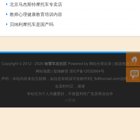
北京马杰斯特摩托车专卖店
教师心理健康教育培训内容
贝纳利摩托车是国产吗
Copyright © 2012 - 2026
哈雷车友社区
Powered by
网站分类目录
|
精选推荐文章
|
网站地图
|
疑难解答
浙ICP备12032664号
声明：本站内容来自互联网，如信息有错误可发邮件到f_fb#foxmail.com说明，我们
会及时纠正，谢谢
本站仅为个人兴趣爱好，不接盈利性广告及商业合作
小男孩