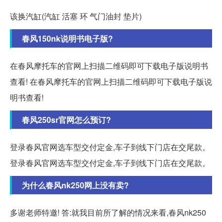
该换汽缸(汽缸 活塞 环 气门油封 垫片)
春风150nk说明书电子版?
在春风摩托车的官网上扫描二维码即可下载电子版说明书
查看! 在春风摩托车的官网上扫描二维码即可下载电子版说
明书查看!
春风250sr官网怎么预订?
登录春风官网选车型交付定金,车子到线下门店在交尾款。
登录春风官网选车型交付定金,车子到线下门店在交尾款。
为什么春风nk250网上没有卖?
多谢老师特邀! 答:就我目前所了解的情况来看,春风nk250