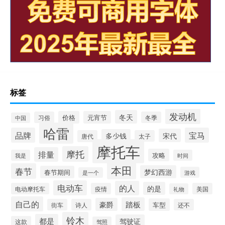
标签
发动机
冬天
价格
元宵节
习俗
冬季
中国
哈雷
品牌
宝马
宋代
多少钱
唐代
太子
摩托车
摩托
排量
攻略
我是
时间
本田
春节
梦幻西游
春节期间
游戏
是一个
电动车
的人
的是
电动摩托车
疫情
美国
礼物
自己的
踏板
豪爵
车型
街车
诗人
还不
铃木
都是
驾驶证
这款
驾照