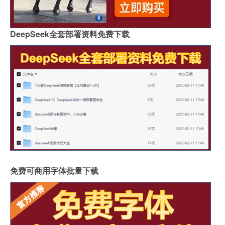
DeepSeek全套部署资料免费下载
免费可商用字体批量下载