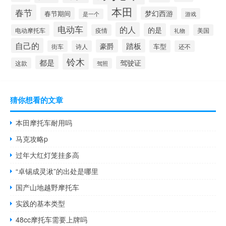
本田
春节
梦幻西游
春节期间
游戏
是一个
电动车
的人
的是
电动摩托车
疫情
美国
礼物
自己的
踏板
豪爵
车型
街车
诗人
还不
铃木
都是
驾驶证
这款
驾照
猜你想看的文章
本田摩托车耐用吗
马克攻略p
过年大红灯笼挂多高
“卓锡成灵湫”的出处是哪里
国产山地越野摩托车
实践的基本类型
48cc摩托车需要上牌吗