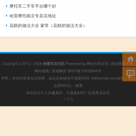
摩托车二手车平台哪个好
哈雷摩托南京专卖店地址
花糕的做法大全 家常（花糕的做法大全）
Copyright © 2012 - 2026
哈雷车友社区
Powered by
网站分类目录
|
精选推荐文章
|
网站地图
|
疑难解答
浙ICP备12032664号
声明：本站内容来自互联网，如信息有错误可发邮件到f_fb#foxmail.com说明，我们
会及时纠正，谢谢
本站仅为个人兴趣爱好，不接盈利性广告及商业合作
小男孩