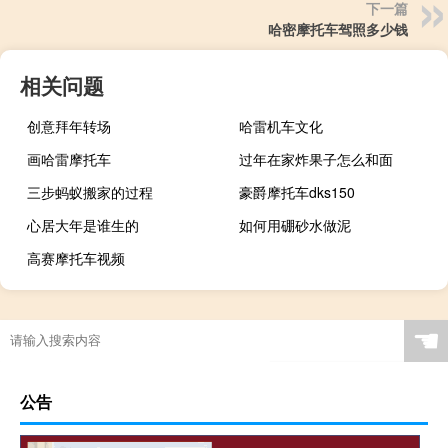
下一篇
哈密摩托车驾照多少钱
相关问题
创意拜年转场
哈雷机车文化
画哈雷摩托车
过年在家炸果子怎么和面
三步蚂蚁搬家的过程
豪爵摩托车dks150
心居大年是谁生的
如何用硼砂水做泥
高赛摩托车视频
☚
公告