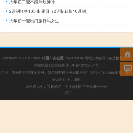
大年初二能不能拜灶神呀
2进制转换10进制题目（2进制转换10进制）
大年初一能出门旅行吗女生
Copyright © 2012 - 2026
哈雷车友社区
Powered by
网站分类目录
|
精选推荐文章
|
网站地图
|
疑难解答
浙ICP备12032664号
声明：本站内容来自互联网，如信息有错误可发邮件到f_fb#foxmail.com说明，我们
会及时纠正，谢谢
本站仅为个人兴趣爱好，不接盈利性广告及商业合作
小男孩