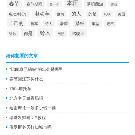
本田
春节
梦幻西游
春节期间
游戏
是一个
电动车
的人
的是
电动摩托车
疫情
美国
礼物
自己的
踏板
豪爵
车型
街车
诗人
还不
铃木
都是
驾驶证
这款
驾照
猜你想看的文章
“比闻卓已鲸鲵”的出处是哪里
春节回江苏买什么
750s摩托车
北方冬天做香肠吗
哈雷摩托一般多少钱一辆
珍珠发财树DIY教程
俄罗斯冬天打扫城市吗