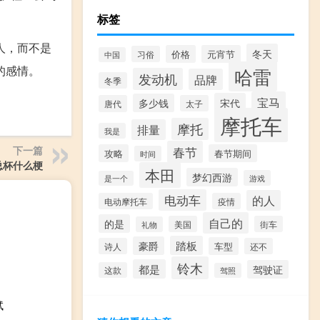
标签
人，而不是
冬天
价格
元宵节
习俗
中国
的感情。
哈雷
发动机
品牌
冬季
宝马
宋代
多少钱
唐代
太子
摩托车
摩托
排量
我是
下一篇
春节
攻略
春节期间
时间
总杯什么梗
本田
梦幻西游
游戏
是一个
电动车
的人
电动摩托车
疫情
自己的
的是
美国
街车
礼物
踏板
豪爵
车型
诗人
还不
铃木
都是
驾驶证
这款
驾照
试