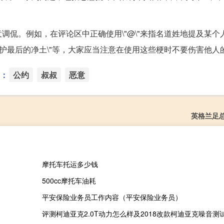
调侃。例如，在评论区中正确使用\"@\"来指名道姓地提及某个
守护最后的净土\"等，大家应当注意在使用这些梗时不要伤害他人
：
公约
叔叔
恶意
英格兰足
摩托车托运多少钱
500cc摩托车油耗
平安保险业务员工作内容（平安保险业务员）
评测柯迪亚克2.0T动力怎么样及2018改款柯迪亚克噪音测