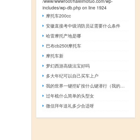
/www/wwwroot/haleimotuo.com/wp-
includes/wp-db.php
on line
1924
摩托车200cc
安徽直接考中级消防员证需要什么条件
哈雷摩托产地是哪
巴布cb250t摩托车
摩托车新
梦幻西游高级法宝好吗
多大年纪可以自己买车上户
我的世界一键挖矿按什么键潜行（我的世界一键挖矿按什么键）
过年梳什么简单的头型女
微信拜年送礼多少合适呀