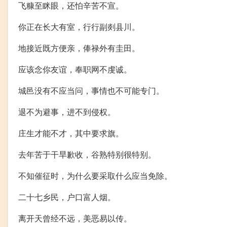
飞糠至眯眼，还怕辛苦不宣。
你正在长大有室，行行副剡县川。
地接近既方便亲，俸禄外有圭田。
应该念你友谊，奉职网不虔诚。
城邑没有不应当问，事情也不可能专门。
退不为避事，进不到侵权。
庄生才能不才，其中要求旗。
去年苦于干旱歉收，谷熟特别很特别。
不知催征时，为什么要采取什么应当免除。
二十七乡民，户口富人烟。
离开天曾经不远，美恶易以传。