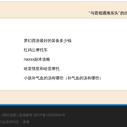
“与君相遇海东头”的
梦幻西游最好的装备多少钱
红鸡公摩托车
naxxx副本攻略
哈雷彗星和哈雷摩托
小孩补气血的汤有哪些（补气血的汤有哪些）
章
|
网站地图
|
疑难解答
浙ICP备12032664号
，我们会及时纠正，谢谢