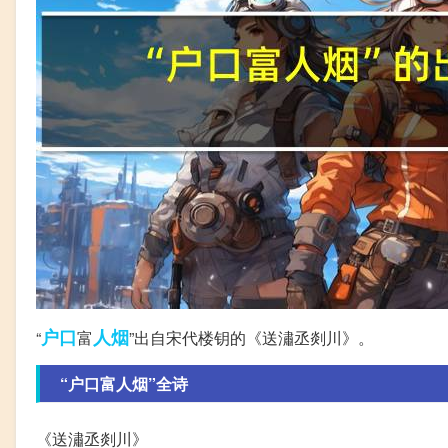
户口
人烟
“
富
”出自宋代楼钥的《送潚丞剡川》。
“户口富人烟”全诗
《送潚丞剡川》