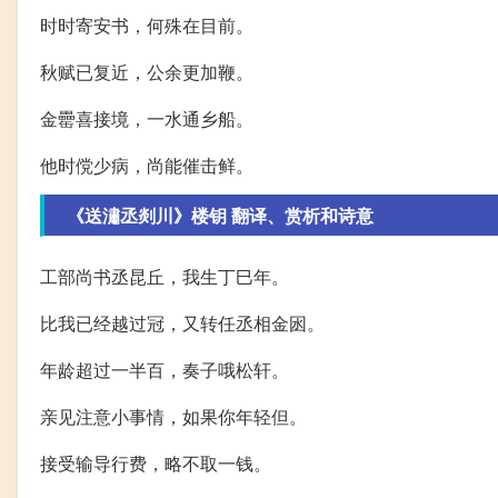
时时寄安书，何殊在目前。
秋赋已复近，公余更加鞭。
金罍喜接境，一水通乡船。
他时傥少病，尚能催击鲜。
《送潚丞剡川》楼钥 翻译、赏析和诗意
工部尚书丞昆丘，我生丁巳年。
比我已经越过冠，又转任丞相金囦。
年龄超过一半百，奏子哦松轩。
亲见注意小事情，如果你年轻但。
接受输导行费，略不取一钱。