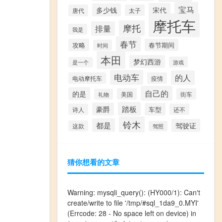
宝马
宋代
多少钱
唐代
太子
摩托车
摩托
排量
我是
春节
攻略
春节期间
时间
本田
梦幻西游
游戏
是一个
电动车
的人
电动摩托车
疫情
自己的
的是
美国
街车
礼物
踏板
豪爵
车型
诗人
还不
铃木
都是
驾驶证
这款
驾照
猜你想看的文章
Warning
: mysqli_query(): (HY000/1): Can't
create/write to file '/tmp/#sql_1da9_0.MYI'
(Errcode: 28 - No space left on device) in