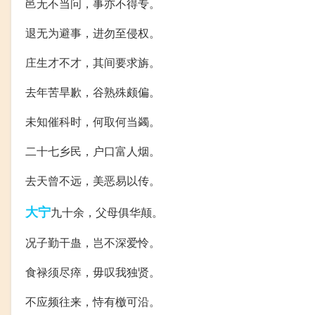
邑无不当问，事亦不得专。
退无为避事，进勿至侵权。
庄生才不才，其间要求旃。
去年苦旱歉，谷熟殊颇偏。
未知催科时，何取何当蠲。
二十七乡民，户口富人烟。
去天曾不远，美恶易以传。
大宁
九十余，父母俱华颠。
况子勤干蛊，岂不深爱怜。
食禄须尽瘁，毋叹我独贤。
不应频往来，恃有檄可沿。