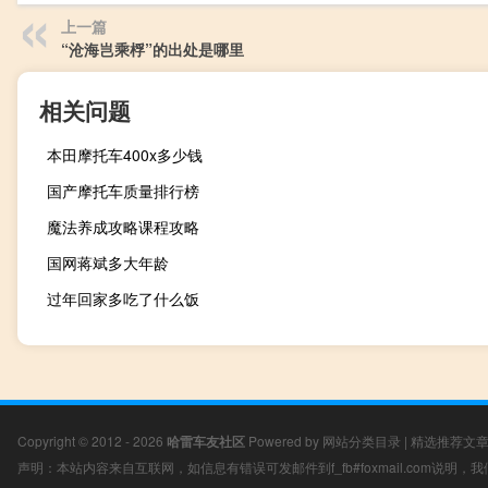
上一篇
“沧海岂乘桴”的出处是哪里
相关问题
本田摩托车400x多少钱
国产摩托车质量排行榜
魔法养成攻略课程攻略
国网蒋斌多大年龄
过年回家多吃了什么饭
Copyright © 2012 - 2026
哈雷车友社区
Powered by
网站分类目录
|
精选推荐文
声明：本站内容来自互联网，如信息有错误可发邮件到f_fb#foxmail.com说明