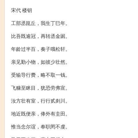
宋代 楼钥
工部丞崑丘，我生丁巳年。
比吾既逾冠，再转丞金囦。
年龄过半百，奏子哦松轩。
亲见勤小物，如彼少壮然。
受输导行费，略不取一钱。
飞糠至眯目，犹恐劳弗宣。
汝方壮有室，行行贰剡川。
地近既便亲，俸外有圭田。
惟当念尔谊，奉职罔不虔。