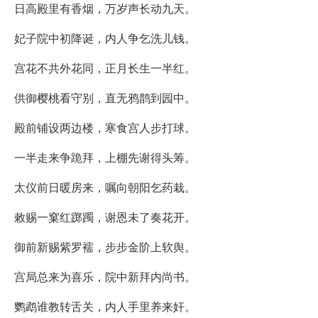
日高殿里有香烟，万岁声长动九天。
妃子院中初降诞，内人争乞洗儿钱。
宫花不共外花同，正月长生一半红。
供御樱桃看守别，直无鸦鹊到园中。
殿前铺设两边楼，寒食宫人步打球。
一半走来争跪拜，上棚先谢得头筹。
太仪前日暖房来，嘱向朝阳乞药栽。
敕赐一窠红踯躅，谢恩未了奏花开。
御前新赐紫罗襦，步步金阶上软舆。
宫局总来为喜乐，院中新拜内尚书。
鹦鹉谁教转舌关，内人手里养来奸。