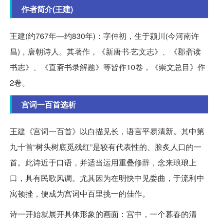
作者简介(王建)
王建(约767年—约830年)：字仲初，生于颍川(今河南许
昌)，唐朝诗人。其著作，《新唐书
·艺文志》、《郡斋读
书志》、《直斋书录解题》等皆作10卷，《崇文总目》作
2卷。
宫词一百首选析
王建《宫词一百首》以白描见长，语言平易清新。其中第
九十首“树头树底觅残红”是较有代表性的、脍炙人口的一
首。此诗近于口语，并适当运用重叠修辞，念来琅琅上
口，具有民歌风调。尤其因为在明快中见委曲，于流利中
寓顿挫，便成为宫词中百里挑一的佳作。
诗一开始就展开具体形象的画面：宫中，一个暮春的清