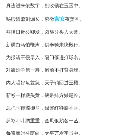
真迹进来依数字，别收锁在玉函中。
宫女
秘殿清斋刻漏长，紫微
夜焚香。
拜陵日近公卿发，卤簿分头入太常。
新调白马怕鞭声，供奉骑来绕殿行。
为报诸王侵早入，隔门催进打球名。
对御难争第一筹，殿前不打背身球。
内人唱好龟兹急，天子鞘回过玉楼。
新衫一样殿头黄，银带排方獭尾长。
总把玉鞭骑御马，绿鬃红额麝香香。
罗衫叶叶绣重重，金凤银鹅各一丛。
每遍舞时分两向，太平万岁字当中。