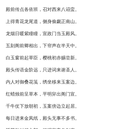
殿前传点各依班，召对西来八诏蛮。
上得青花龙尾道，侧身偷觑正南山。
龙烟日暖紫瞳瞳，宣政门当玉殿风。
五刻阁前卿相出，下帘声在半天中。
白玉窗前起草臣，樱桃初赤赐尝新。
殿头传语金阶远，只进词来谢圣人。
内人对御叠花笺，绣坐移来玉案边。
红蜡烛前呈草本，平明舁出阁门宣。
千牛仗下放朝初，玉案傍边立起居。
每日进来金凤纸，殿头无事不多书。