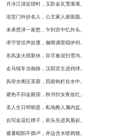
月冷江清近猎时，玉阶金瓦雪澌澌。
浴堂门外抄名入，公主家人谢面脂。
未承恩泽一家愁，乍到宫中忆外头。
求守管弦声款逐，侧商调里唱伊州。
东风泼火雨新休，舁尽春泥扫雪沟。
走马犊车当御路，汉阳宫主进鸡球。
风帘水阁压芙蓉，四面钩栏在水中。
避热不归金殿宿，秋河织女夜妆红。
圣人生日明朝是，私地教人属内监。
自写金花红榜子，前头先进凤凰衫。
避暑昭阳不掷卢，井边含水喷鸦雏。