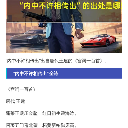
“内中不许相传出”出自唐代王建的《宫词一百首》。
“内中不许相传出”全诗
《宫词一百首》
唐代 王建
蓬莱正殿压金鳌，红日初生碧海涛。
闲著五门遥北望，柘黄新帕御床高。