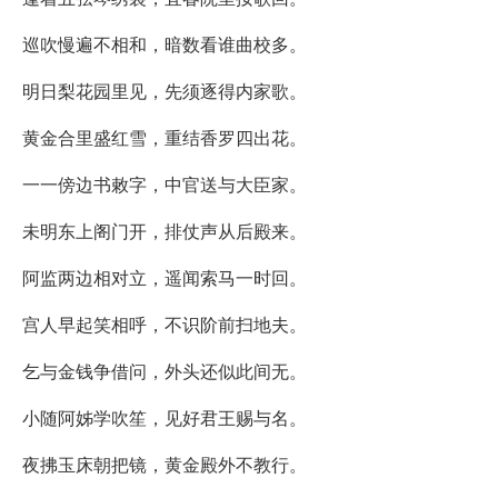
巡吹慢遍不相和，暗数看谁曲校多。
明日梨花园里见，先须逐得内家歌。
黄金合里盛红雪，重结香罗四出花。
一一傍边书敕字，中官送与大臣家。
未明东上阁门开，排仗声从后殿来。
阿监两边相对立，遥闻索马一时回。
宫人早起笑相呼，不识阶前扫地夫。
乞与金钱争借问，外头还似此间无。
小随阿姊学吹笙，见好君王赐与名。
夜拂玉床朝把镜，黄金殿外不教行。