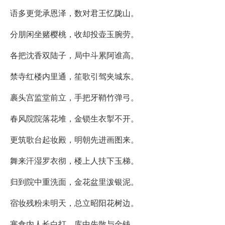
语多更觉承恩泽，数对君王忆陇山。
分朋闲坐赌樱桃，收却投壶玉腕劳。
各把沈香双陆子，局中斗累阿谁高。
禁寺红楼内里通，笙歌引驾夹城东。
裹头宫监堂前立，手把牙鞘竹弹弓。
春风院院落花堆，金锁生衣掣不开。
更筑歌台起妆殿，明朝先进画图来。
舞来汗湿罗衣彻，楼上人扶下玉梯。
归到院中重洗面，金花盆里泼银泥。
宿妆残粉未明天，总立昭阳花树边。
寒食内人长白打，库中先散与金钱。