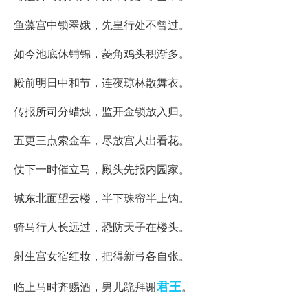
鱼藻宫中锁翠娥，先皇行处不曾过。
如今池底休铺锦，菱角鸡头积渐多。
殿前明日中和节，连夜琼林散舞衣。
传报所司分蜡烛，监开金锁放入归。
五更三点索金车，尽放宫人出看花。
仗下一时催立马，殿头先报内园家。
城东北面望云楼，半下珠帘半上钩。
骑马行人长远过，恐防天子在楼头。
射生宫女宿红妆，把得新弓各自张。
君王
临上马时齐赐酒，男儿跪拜谢
。