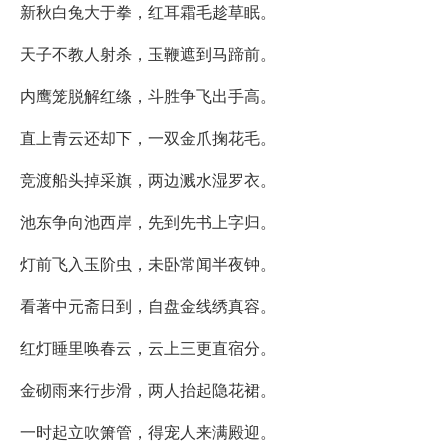
新秋白兔大于拳，红耳霜毛趁草眠。
天子不教人射杀，玉鞭遮到马蹄前。
内鹰笼脱解红绦，斗胜争飞出手高。
直上青云还却下，一双金爪掬花毛。
竞渡船头掉采旗，两边溅水湿罗衣。
池东争向池西岸，先到先书上字归。
灯前飞入玉阶虫，未卧常闻半夜钟。
看著中元斋日到，自盘金线绣真容。
红灯睡里唤春云，云上三更直宿分。
金砌雨来行步滑，两人抬起隐花裙。
一时起立吹箫管，得宠人来满殿迎。