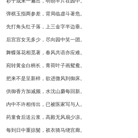
衫子成来一遍出，明朝半片在园中。
弹棋玉指两参差，背局临虚斗著危。
先打角头红子落，上三金字半边垂。
后宫宫女无多少，尽向园中笑一团。
舞蝶落花相觅著，春风共语亦应难。
宛转黄金白柄长，青荷叶子画鸳鸯。
把来不是呈新样，欲进微风到御床。
供御香方加减频，水沈山麝每回新。
内中不许相传出，已被医家写与人。
药童食后送云浆，高殿无风扇少凉。
每到日中重掠鬓，衩衣骑马绕宫廊。