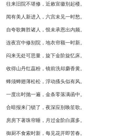
往来旧院不堪修，近敕宣徽别起楼。
闻有美人新进入，六宫未见一时愁。
自夸歌舞胜诸人，恨未承恩出内频。
连夜宫中修别院，地衣帘额一时新。
闷来无处可思量，旋下金阶旋忆床。
收得山丹红蕊粉，镜前洗却麝香黄。
蜂须蝉翅薄松松，浮动搔头似有风。
一度出时抛一遍，金条零落满函中。
合暗报来门锁了，夜深应别唤笙歌。
房房下著珠帘睡，月过金阶白露多。
御厨不食索时新，每见花开即苦春。