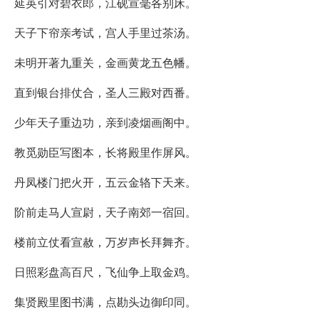
延英引对碧衣郎，江砚宣毫各别床。
天子下帘亲考试，宫人手里过茶汤。
未明开著九重关，金画黄龙五色幡。
直到银台排仗合，圣人三殿对西番。
少年天子重边功，亲到凌烟画阁中。
教觅勋臣写图本，长将殿里作屏风。
丹凤楼门把火开，五云金辂下天来。
阶前走马人宣尉，天子南郊一宿回。
楼前立仗看宣赦，万岁声长拜舞齐。
日照彩盘高百尺，飞仙争上取金鸡。
集贤殿里图书满，点勘头边御印同。