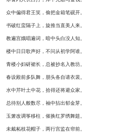
众中偏得君王笑，偷把金箱笔砚开。
书破红蛮隔子上，旋推当直美人来。
教遍宫娥唱遍词，暗中头白没人知。
楼中日日歌声好，不问从初学阿谁。
青楼小妇砑裙长，总被抄名入教坊。
春设殿前多队舞，朋头各自请衣裳。
水中芹叶土中花，拾得还将避众家。
总待别人般数尽，袖中拈出郁金芽。
玉箫改调筝移柱，催换红罗绣舞筵。
未戴柘枝花帽子，两行宫监在帘前。