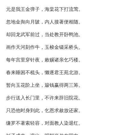
元是我王金弹子，海棠花下打流莺。
忽地金舆向月陂，内人接著便相随。
却回龙武军前过，当处教开卧鸭池。
画作天河刻作牛，玉梭金镊采桥头。
每年宫里穿针夜，敕赐诸亲乞巧楼。
春来睡困不梳头，懒逐君王苑北游。
暂向玉花阶上坐，簸钱赢得两三筹。
步行送入长门里，不许来辞旧院花。
只恐他时身到此，乞恩求赦放还家。
缣罗不著索轻容，对面教人染退红。