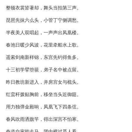
整顿衣裳皆著却，舞头当拍第三声。
琵琶先抹六么头，小管丁宁侧调愁。
半夜美人双唱起，一声声出凤凰楼。
春池日暖少风波，花里牵船水上歌。
遥索剑南新样锦，东宫先钓得鱼多。
十三初学擘箜篌，弟子名中被点留。
昨日教坊新进入，并房宫女与梳头。
红蛮杆拨贴胸前，移坐当头近御筵。
用力独弹金殿响，凤凰飞下四条弦。
春风吹雨洒旗竿，得出深宫不怕寒。
夸道自家能走马，团中横过觅人看。