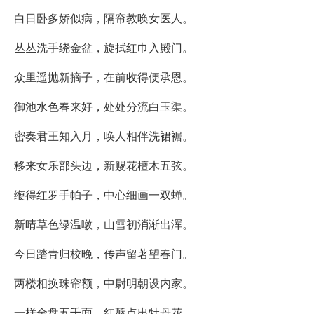
白日卧多娇似病，隔帘教唤女医人。
丛丛洗手绕金盆，旋拭红巾入殿门。
众里遥抛新摘子，在前收得便承恩。
御池水色春来好，处处分流白玉渠。
密奏君王知入月，唤人相伴洗裙裾。
移来女乐部头边，新赐花檀木五弦。
缏得红罗手帕子，中心细画一双蝉。
新晴草色绿温暾，山雪初消渐出浑。
今日踏青归校晚，传声留著望春门。
两楼相换珠帘额，中尉明朝设内家。
一样金盘五千面，红酥点出牡丹花。