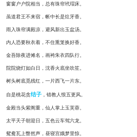
窗窗户户院相当，总有珠帘玳瑁床。
虽道君王不来宿，帐中长是炷牙香。
雨入珠帘满殿凉，避风新出玉盆汤。
内人恐要秋衣着，不住熏笼换好香。
金吾除夜进傩名，画袴朱衣四队行。
院院烧灯如白日，沈香火底坐吹笙。
树头树底觅残红，一片西飞一片东。
结子
自是桃花贪
，错教人恨五更风。
金殿当头紫阁重，仙人掌上玉芙蓉。
太平天子朝迎日，五色云车驾六龙。
鸳鸯瓦上瞥然声，昼寝宫娥梦里惊。