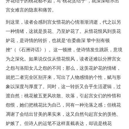
开花结子的桃花都不如，写“桃花贪结子”，就深深暗示出
宫女难言的隐衷和痛苦。
到这里，读者会感到宫女惜花的心情渐渐消逝，代之以另
一种情绪，这就是羡花、乃至妒花了。从惜花恨风到羡花
妒花，是诗情的转折，也就是“在委曲深 挚中别有顿
挫”（《石洲诗话》）。这一顿挫，使诗情发生跳跃，意境
为之深化。如果说仅仅从惜花恨风，读者还难以分辨宫女
之怨与洛阳女儿之怨的不同；那么，这羡花妒花的情绪，
就把二者完全区别开来，写出了人物感情的个性，赋与形
象以深度与厚度了。同时，这一转折又合乎生活逻辑，过
渡自然：桃花被五更风吹散、吹落，引起宫女们的怜惜和
怨恨，她们把桃花比为自己，同有一种沦落之感；但桃花
凋谢了会结出甘美的果实来，这又自然勾起宫女的羡艳、
妒嫉了。但诗人的运笔不这样直截表达，却说是桃花