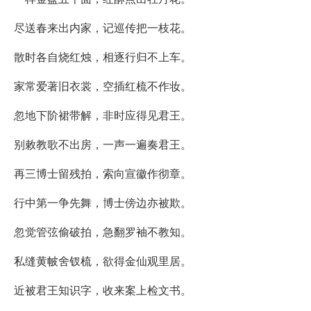
尽送春来出内家，记巡传把一枝花。
散时各自烧红烛，相逐行归不上车。
家常爱著旧衣裳，空插红梳不作妆。
忽地下阶裙带解，非时应得见君王。
别敕教歌不出房，一声一遍奏君王。
再三博士留残拍，索向宣徽作彻章。
行中第一争先舞，博士傍边亦被欺。
忽觉管弦偷破拍，急翻罗袖不教知。
私缝黄帔舍钗梳，欲得金仙观里居。
近被君王知识字，收来案上检文书。