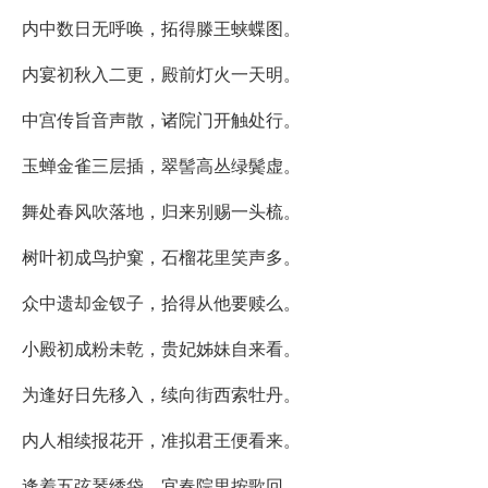
内中数日无呼唤，拓得滕王蛱蝶图。
内宴初秋入二更，殿前灯火一天明。
中宫传旨音声散，诸院门开触处行。
玉蝉金雀三层插，翠髻高丛绿鬓虚。
舞处春风吹落地，归来别赐一头梳。
树叶初成鸟护窠，石榴花里笑声多。
众中遗却金钗子，拾得从他要赎么。
小殿初成粉未乾，贵妃姊妹自来看。
为逢好日先移入，续向街西索牡丹。
内人相续报花开，准拟君王便看来。
逢着五弦琴绣袋，宜春院里按歌回。