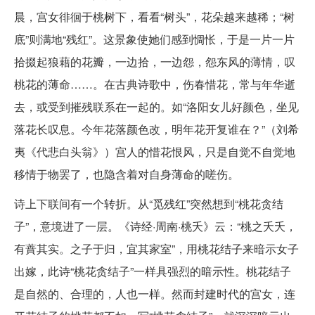
晨，宫女徘徊于桃树下，看看“树头”，花朵越来越稀；“树
底”则满地“残红”。这景象使她们感到惆怅，于是一片一片
拾掇起狼藉的花瓣，一边拾，一边怨，怨东风的薄情，叹
桃花的薄命……。在古典诗歌中，伤春惜花，常与年华逝
去，或受到摧残联系在一起的。如“洛阳女儿好颜色，坐见
落花长叹息。今年花落颜色改，明年花开复谁在？”（刘希
夷《代悲白头翁》）宫人的惜花恨风，只是自觉不自觉地
移情于物罢了，也隐含着对自身薄命的嗟伤。
诗上下联间有一个转折。从“觅残红”突然想到“桃花贪结
子”，意境进了一层。《诗经·周南·桃夭》云：“桃之夭夭，
有蕡其实。之子于归，宜其家室”，用桃花结子来暗示女子
出嫁，此诗“桃花贪结子”一样具强烈的暗示性。桃花结子
是自然的、合理的，人也一样。然而封建时代的宫女，连