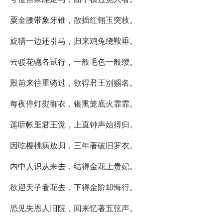
粟金腰带象牙锥，散插红翎玉突枝。
旋猎一边还引马，归来鸡兔绕鞍垂。
云驳花骢各试行，一般毛色一般缨。
殿前来往重骑过，欲得君王别赐名。
每夜停灯熨御衣，银熏笼底火霏霏。
遥听帐里君王觉，上直钟声始得归。
因吃樱桃病放归，三年著破旧罗衣。
内中人识从来去，结得金花上贵妃。
欲迎天子看花去，下得金阶却悔行。
恐见失恩人旧院，回来忆著五弦声。