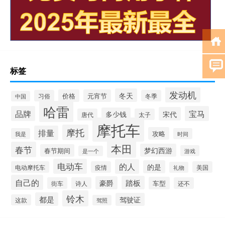
标签
发动机
冬天
价格
元宵节
习俗
冬季
中国
哈雷
品牌
宝马
宋代
多少钱
唐代
太子
摩托车
摩托
排量
攻略
我是
时间
本田
春节
梦幻西游
春节期间
游戏
是一个
电动车
的人
的是
电动摩托车
疫情
美国
礼物
自己的
踏板
豪爵
车型
街车
诗人
还不
铃木
都是
驾驶证
这款
驾照