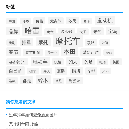
标签
发动机
冬天
价格
元宵节
习俗
冬季
中国
哈雷
品牌
宝马
宋代
多少钱
唐代
太子
摩托车
摩托
排量
攻略
我是
时间
本田
春节
梦幻西游
春节期间
游戏
是一个
电动车
的人
的是
电动摩托车
疫情
美国
礼物
自己的
踏板
豪爵
车型
街车
诗人
还不
铃木
都是
驾驶证
这款
驾照
猜你想看的文章
过年拜年如何避免尴尬图片
恶作剧学园 攻略