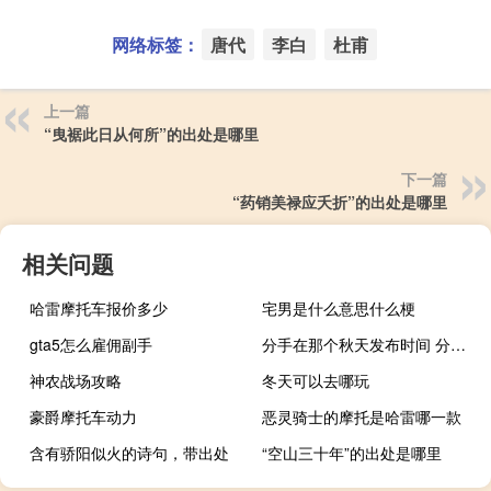
网络标签：
唐代
李白
杜甫
上一篇
“曳裾此日从何所”的出处是哪里
下一篇
“药销美禄应夭折”的出处是哪里
相关问题
哈雷摩托车报价多少
宅男是什么意思什么梗
gta5怎么雇佣副手
分手在那个秋天发布时间 分手在那个秋天简谱
神农战场攻略
冬天可以去哪玩
豪爵摩托车动力
恶灵骑士的摩托是哈雷哪一款
含有骄阳似火的诗句，带出处
“空山三十年”的出处是哪里