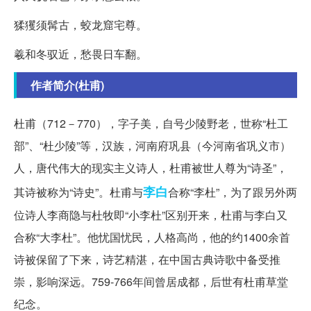
猱玃须髯古，蛟龙窟宅尊。
羲和冬驭近，愁畏日车翻。
作者简介(杜甫)
杜甫（712－770），字子美，自号少陵野老，世称“杜工
部”、“杜少陵”等，汉族，河南府巩县（今河南省巩义市）
人，唐代伟大的现实主义诗人，杜甫被世人尊为“诗圣”，
李白
其诗被称为“诗史”。杜甫与
合称“李杜”，为了跟另外两
位诗人李商隐与杜牧即“小李杜”区别开来，杜甫与李白又
合称“大李杜”。他忧国忧民，人格高尚，他的约1400余首
诗被保留了下来，诗艺精湛，在中国古典诗歌中备受推
崇，影响深远。759-766年间曾居成都，后世有杜甫草堂
纪念。