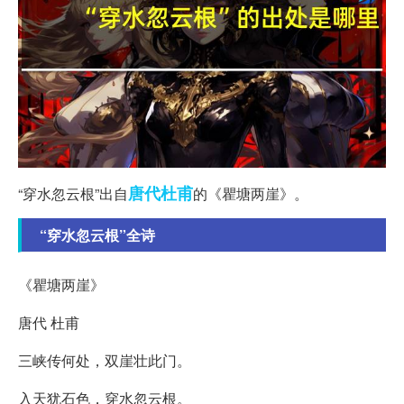
唐代
杜甫
“穿水忽云根”出自
的《瞿塘两崖》。
“穿水忽云根”全诗
《瞿塘两崖》
唐代 杜甫
三峡传何处，双崖壮此门。
入天犹石色，穿水忽云根。