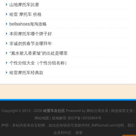
山地摩托车比赛
哈雷 摩托车 价格
bellsshoes海淘攻略
本田摩托车哪个牌子好
非诚勿扰春节去哪拜年
“溅水裙儿香雾皱”的出处是哪里
个性分组大全（个性分组名称）
哈雷摩托车经典款
Copyright © 2012 - 2026
哈雷车友社区
Powered by
网站分类目录
|
精选推荐文章
|
网站地图
|
疑难解答
浙ICP备12032664号
声明：本站内容来自互联网，如信息有错误可发邮件到f_fb#foxmail.com说明，我们
会及时纠正，谢谢