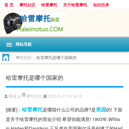
首 页
摩托社区
哈雷摩托
关于哈雷摩托
知识目录
网站导航
>
摩托社区
>
哈雷摩托是哪个国家的
哈雷摩托是哪个国家的
摩托社区
网友:
gl
2022-10-23 20:54:16
哈雷
摩托
美国
[摘要]：
是哪国什么公司的品牌?是
的! 下面
是关于哈雷摩托的简短介绍 希望你能满意! 1903年,Willia
m Harley和Davidson 三兄弟在美国密尔沃基创建了的Harl