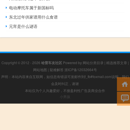
电动摩托车属于新国标吗
东北过年供家谱用什么食谱
元宵是什么谜语
Copyright © 2012 - 2026
哈雷车友社区
Powered by
网站分类目录
|
精选推荐文章
|
网站地图
|
疑难解答
浙ICP备12032664号
声明：本站内容来自互联网，如信息有错误可发邮件到f_fb#foxmail.com说明，我们
会及时纠正，谢谢
本站仅为个人兴趣爱好，不接盈利性广告及商业合作
小男孩