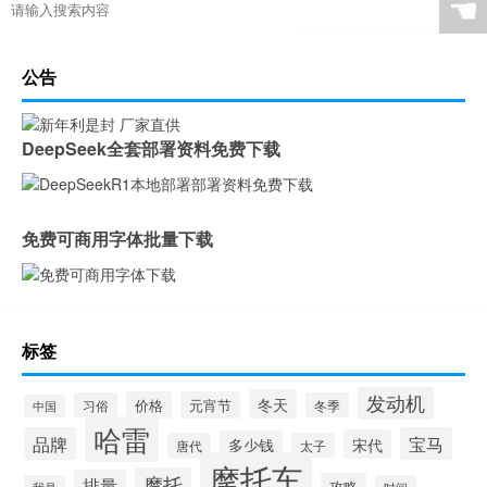
☚
公告
DeepSeek全套部署资料免费下载
免费可商用字体批量下载
标签
发动机
冬天
价格
元宵节
习俗
冬季
中国
哈雷
品牌
宝马
宋代
多少钱
唐代
太子
摩托车
摩托
排量
攻略