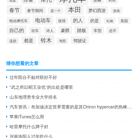
我是
时间
本田
春节
梦幻西游
春节期间
游戏
是一个
电动车
的人
的是
电动摩托车
疫情
美国
礼物
自己的
踏板
豪爵
车型
街车
诗人
还不
铃木
都是
驾驶证
这款
驾照
猜你想看的文章
过年阳台不贴对联好不好
“武之所以昭王业也”的出处是哪里
山东地理类专业大学排名
汽车资讯：布加迪决定世界需要的是其Chiron hypercar的热棒版本
苹果iTunes怎么用
哈雷摩托什么牌子好
河南洛阳人过年吃什么