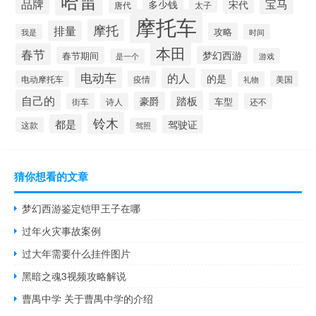
哈雷
品牌
宝马
宋代
多少钱
唐代
太子
摩托车
摩托
排量
攻略
我是
时间
本田
春节
梦幻西游
春节期间
游戏
是一个
电动车
的人
的是
电动摩托车
疫情
美国
礼物
自己的
踏板
豪爵
车型
街车
诗人
还不
铃木
都是
驾驶证
这款
驾照
猜你想看的文章
梦幻西游鉴定铠甲王子在哪
过年火灾事故案例
过大年需要什么挂件图片
黑暗之魂3视频攻略解说
曹禺中学 关于曹禺中学的介绍