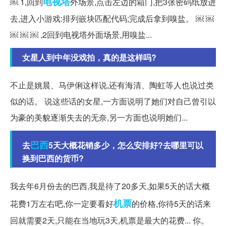
电视塔
￼ 1,回到
外场景,点击左边的箱门,把3张密码纸放进
去,进入小游戏:排列嵌块匹配代码;完成后拿到嗅盐。 ￼ ￼
￼ ￼ ￼ ,2回到电视塔外面场景,用嗅盐...
女星人到中年没戏拍，真的是这样吗?
不止是姚晨、马伊俐这样说,还有海清、陶虹等人也说过类
似的话。 说这些话的女星,一方面说明了她们对自己曾引以
为豪的美貌逐渐失去的无奈,另一方面也说明她们...
巴西
去
5天大概花销多少，怎么安排好?去哪里可以
换到巴西的货币?
我去年6月份去的巴西,我是待了20多天,如果5天的话大概
机票
花费1万左右吧,你一定要看好
的价格,你待5天的话来
回就需要2天,只能在当地玩3天,机票是最大的花费... 你。