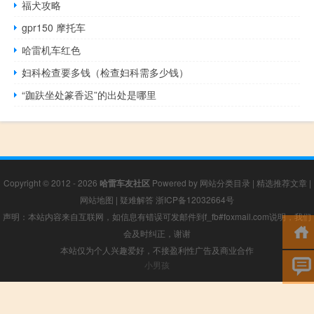
福犬攻略
gpr150 摩托车
哈雷机车红色
妇科检查要多钱（检查妇科需多少钱）
“跏趺坐处篆香迟”的出处是哪里
Copyright © 2012 - 2026
哈雷车友社区
Powered by
网站分类目录
|
精选推荐文章
|
网站地图
|
疑难解答
浙ICP备12032664号
声明：本站内容来自互联网，如信息有错误可发邮件到f_fb#foxmail.com说明，我们
会及时纠正，谢谢
本站仅为个人兴趣爱好，不接盈利性广告及商业合作
小男孩