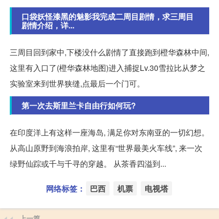
口袋妖怪漆黑的魅影我完成二周目剧情，求三周目
剧情介绍，详...
三周目回到家中,下楼没什么剧情了直接跑到橙华森林中间,
这里有入口了(橙华森林地图)进入捕捉Lv.30雪拉比从梦之
实验室来到世界狭缝,点最后一个门可。
第一次去斯里兰卡自由行如何玩?
在印度洋上有这样一座海岛, 满足你对东南亚的一切幻想。
从高山原野到海浪拍岸, 这里有“世界最美火车线”, 来一次
绿野仙踪或千与千寻的穿越。 从茶香四溢到...
网络标签：
巴西
机票
电视塔
上一篇