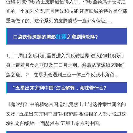
值得,剑魔仲裁骑士皮肤最值得入手。仲裁圣骑属于苍穹之
光的一个系列分支,而且音效和技能,还有回城的特效是全部
重新做了的。这个系列的皮肤质感一直都有保证。。
红莲
口袋妖怪漆黑的魅影
之窟剧情攻略?
1、二周目之后我们需要进入到反转世界,进入的时候我们
身上带着月食之羽以及三日月之羽。然后从梦源镇来到红
莲之窟。 2、在尽头会遇到三位一体三个反派小角色,。
“五星出东方利中国”怎么解释，意味着什么?
《鬼吹灯》中的精绝古国遗址,竟然出土过这件举世闻名的
文物! “五星出东方利中国”织锦护膊 相信很多人都听说过这
块神奇的织锦,上面赫然有”五星出东方利中国。