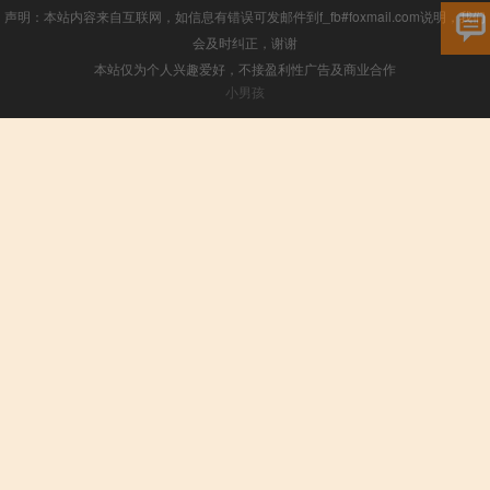
声明：本站内容来自互联网，如信息有错误可发邮件到f_fb#foxmail.com说明，我们
会及时纠正，谢谢
本站仅为个人兴趣爱好，不接盈利性广告及商业合作
小男孩