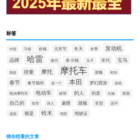
标签
发动机
冬天
价格
元宵节
习俗
冬季
中国
哈雷
品牌
宝马
宋代
多少钱
唐代
太子
摩托车
摩托
排量
攻略
我是
时间
本田
春节
梦幻西游
春节期间
游戏
是一个
电动车
的人
的是
电动摩托车
疫情
美国
礼物
自己的
踏板
豪爵
车型
街车
诗人
还不
铃木
都是
驾驶证
这款
驾照
猜你想看的文章