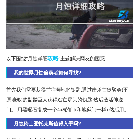
攻略
以下围绕“月蚀详细
”主题解决网友的困惑
我的世界月蚀偷窃者如何寻找?
首先我们需要获得前往领地的钥匙,通过击杀亡徒聚会(平
原地形)的骷髅巨人获得逃亡尽头的钥匙,然后激活传送
门。 用黑曜石搭成一个4x5的门(和地狱门一样),然后用。
月蚀骑士亚托克斯值得入手吗?