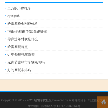
二万以下摩托车
dps攻略
哈雷摩托金刚狼价格
“清阴药栏曲”的出处是哪里
导弹过年对联是什么
哈雷摩托特点
c1申领摩托车驾照
元宵节吉林市车辆限号吗
好的摩托车排名
Copyright © 2012 - 2026
哈雷车友社区
Powered by
网站分类目录
|
精选推荐文章
|
网站地图
|
疑难解答
浙ICP备12032664号