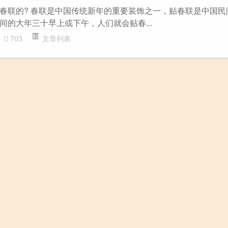
春联的? 春联是中国传统新年的重要装饰之一，贴春联是中国民
间的大年三十早上或下午，人们就会贴春...
703
文章列表