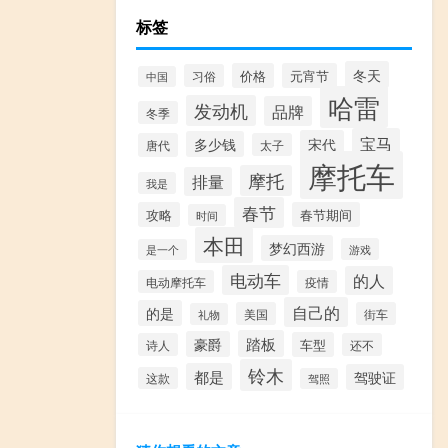
标签
冬天
价格
元宵节
习俗
中国
哈雷
发动机
品牌
冬季
宝马
宋代
多少钱
唐代
太子
摩托车
摩托
排量
我是
春节
攻略
春节期间
时间
本田
梦幻西游
游戏
是一个
电动车
的人
电动摩托车
疫情
自己的
的是
美国
街车
礼物
踏板
豪爵
车型
诗人
还不
铃木
都是
驾驶证
这款
驾照