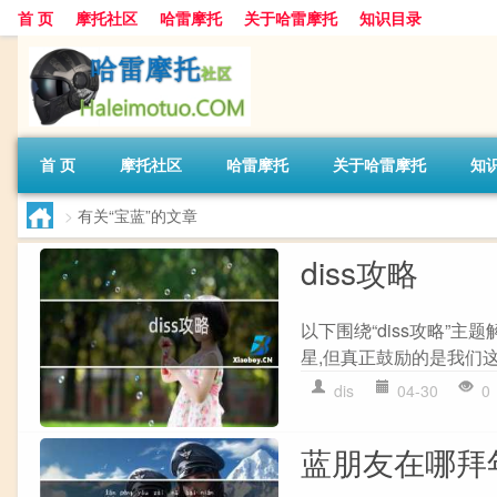
首 页
摩托社区
哈雷摩托
关于哈雷摩托
知识目录
首 页
摩托社区
哈雷摩托
关于哈雷摩托
知
>
有关“宝蓝”的文章
diss攻略
以下围绕“diss攻略”
星,但真正鼓励的是我们这些
dis
04-30
0
蓝朋友在哪拜