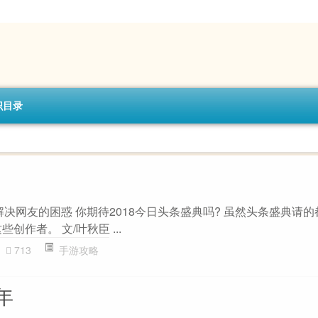
识目录
主题解决网友的困惑 你期待2018今日头条盛典吗? 虽然头条盛典请
创作者。 文/叶秋臣 ...
713
手游攻略
年