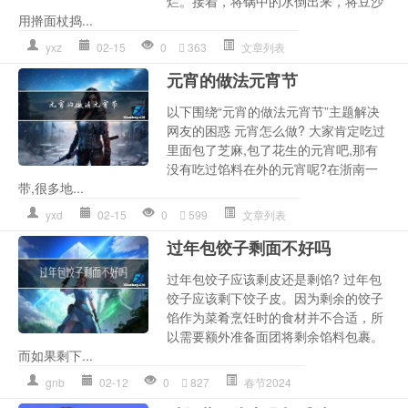
烂。接着，将锅中的水倒出来，将豆沙
用擀面杖捣...
yxz
02-15
0
363
文章列表
元宵的做法元宵节
以下围绕“元宵的做法元宵节”主题解决
网友的困惑 元宵怎么做? 大家肯定吃过
里面包了芝麻,包了花生的元宵吧,那有
没有吃过馅料在外的元宵呢?在浙南一
带,很多地...
yxd
02-15
0
599
文章列表
过年包饺子剩面不好吗
过年包饺子应该剩皮还是剩馅? 过年包
饺子应该剩下饺子皮。因为剩余的饺子
馅作为菜肴烹饪时的食材并不合适，所
以需要额外准备面团将剩余馅料包裹。
而如果剩下...
gnb
02-12
0
827
春节2024