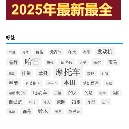
标签
发动机
冬天
价格
元宵节
习俗
冬季
中国
哈雷
品牌
宝马
宋代
多少钱
唐代
太子
摩托车
摩托
排量
攻略
我是
时间
本田
春节
梦幻西游
春节期间
游戏
是一个
电动车
的人
的是
电动摩托车
疫情
美国
礼物
自己的
踏板
豪爵
车型
街车
诗人
还不
铃木
都是
驾驶证
这款
驾照