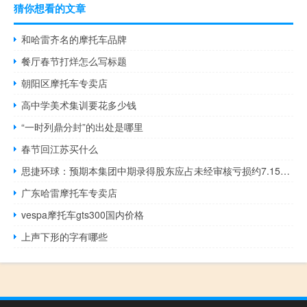
猜你想看的文章
和哈雷齐名的摩托车品牌
餐厅春节打烊怎么写标题
朝阳区摩托车专卖店
高中学美术集训要花多少钱
“一时列鼎分封”的出处是哪里
春节回江苏买什么
思捷环球：预期本集团中期录得股东应占未经审核亏损约7.15亿港元同比转亏
广东哈雷摩托车专卖店
vespa摩托车gts300国内价格
上声下形的字有哪些