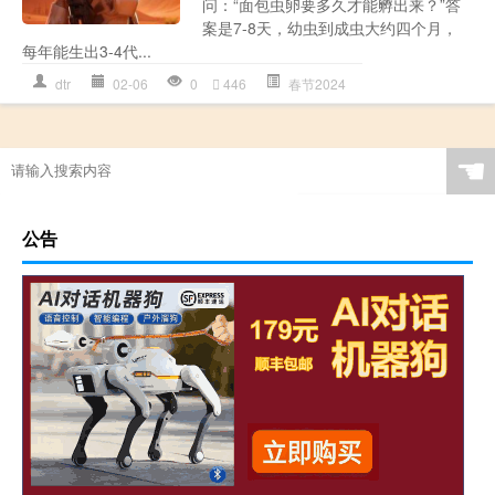
问：“面包虫卵要多久才能孵出来？”答
案是7-8天，幼虫到成虫大约四个月，
每年能生出3-4代...
dtr
02-06
0
446
春节2024
☚
公告