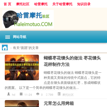
首 页
摩托社区
哈雷摩托
关于哈雷摩托
知识目录
网站导航
>
有关“面团”的文章
蝴蝶枣花馒头的做法 枣花馒头
花样制作方法
蝴蝶枣花馒头的做法 蝴蝶枣花馒头是一
种美观又美味的传统中式面点，它的特
点是在馒头表面镶嵌红枣，形成蝴蝶状
的图案。 以下是一个简单的蝴蝶枣花馒头的做法...
hd
11-24
0
799
摩托社区
元宵怎么用烤箱