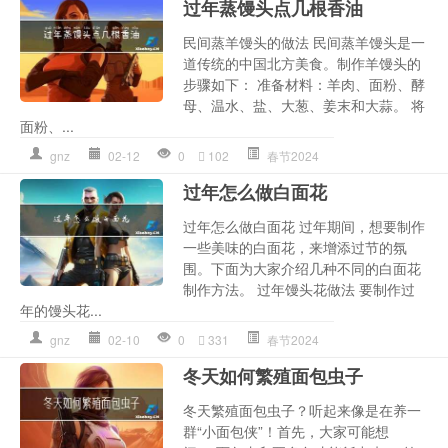
过年蒸馒头点几根香油
民间蒸羊馒头的做法 民间蒸羊馒头是一
道传统的中国北方美食。制作羊馒头的
步骤如下： 准备材料：羊肉、面粉、酵
母、温水、盐、大葱、姜末和大蒜。 将
面粉、...
gnz
02-12
0
102
春节2024
过年怎么做白面花
过年怎么做白面花 过年期间，想要制作
一些美味的白面花，来增添过节的氛
围。下面为大家介绍几种不同的白面花
制作方法。 过年馒头花做法 要制作过
年的馒头花...
gnz
02-10
0
331
春节2024
冬天如何繁殖面包虫子
冬天繁殖面包虫子？听起来像是在养一
群“小面包侠”！首先，大家可能想