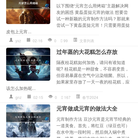
以下围绕“元宵怎么用烤箱”主题解决网
友的困惑 黄磊蛋挞元宵的做法 想要尝
试一种新颖的元宵制作方法吗？那就来
尝试一下黄磊蛋挞元宵！只需要用蛋挞
皮包上元宵...
yxz
02-16
0
99
文章列表
过年蒸的大花糕怎么存放
隔夜桂花糕如何加热，请问有谁知道
呢? 桂花糕是一种甜食，不容易变质，
但容易暴露在空气中沾染细菌。所以，
如果家里存放了一天一夜的桂花糕，应
该怎么加热呢...
gnz
02-15
0
167
春节2024
元宵做成元宵的做法大全
元宵制作方法 豆沙元宵是元宵节经典的
一道美食。首先，将红豆（绿豆也可）
在水中泡一段时间，然后倒入锅中煮