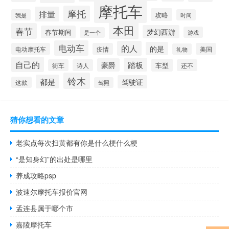
摩托车
摩托
排量
攻略
我是
时间
本田
春节
梦幻西游
春节期间
游戏
是一个
电动车
的人
的是
电动摩托车
疫情
美国
礼物
自己的
踏板
豪爵
车型
街车
诗人
还不
铃木
都是
驾驶证
这款
驾照
猜你想看的文章
老实点每次扫黄都有你是什么梗什么梗
“是知身幻”的出处是哪里
养成攻略psp
波速尔摩托车报价官网
孟连县属于哪个市
嘉陵摩托车