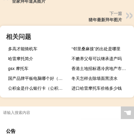
全家拜年道具图片
下一篇
猪年最新拜年图片
相关问题
多高才能骑机车
“邻里桑麻接”的出处是哪里
哈雷摩托简介
不赡养父母可以继承遗产吗
gsx 摩托车
香港土地招标遇冷房地产市场有哪些调整压力？ 到底什么情况嘞
国产品牌平板电脑哪个好（国产平板电脑哪个牌子好）
冬天怎样去除墙面黑渍水
公积金是什么银行卡（公积金是什么）
进口哈雷摩托车价格多少钱
☚
公告