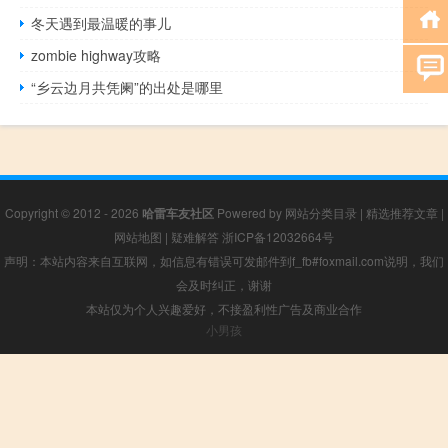
冬天遇到最温暖的事儿
zombie highway攻略
“乡云边月共凭阑”的出处是哪里
Copyright © 2012 - 2026
哈雷车友社区
Powered by
网站分类目录
|
精选推荐文章
|
网站地图
|
疑难解答
浙ICP备12032664号
声明：本站内容来自互联网，如信息有错误可发邮件到f_fb#foxmail.com说明，我们
会及时纠正，谢谢
本站仅为个人兴趣爱好，不接盈利性广告及商业合作
小男孩