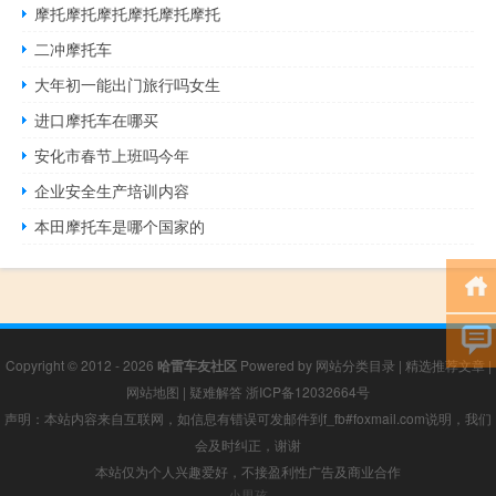
摩托摩托摩托摩托摩托摩托
二冲摩托车
大年初一能出门旅行吗女生
进口摩托车在哪买
安化市春节上班吗今年
企业安全生产培训内容
本田摩托车是哪个国家的
Copyright © 2012 - 2026
哈雷车友社区
Powered by
网站分类目录
|
精选推荐文章
|
网站地图
|
疑难解答
浙ICP备12032664号
声明：本站内容来自互联网，如信息有错误可发邮件到f_fb#foxmail.com说明，我们
会及时纠正，谢谢
本站仅为个人兴趣爱好，不接盈利性广告及商业合作
小男孩