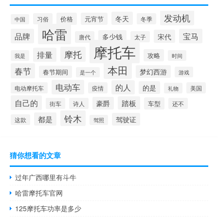
发动机
冬天
价格
元宵节
习俗
冬季
中国
哈雷
品牌
宝马
宋代
多少钱
唐代
太子
摩托车
摩托
排量
攻略
我是
时间
本田
春节
梦幻西游
春节期间
游戏
是一个
电动车
的人
的是
电动摩托车
疫情
美国
礼物
自己的
踏板
豪爵
车型
街车
诗人
还不
铃木
都是
驾驶证
这款
驾照
猜你想看的文章
过年广西哪里有斗牛
哈雷摩托车官网
125摩托车功率是多少