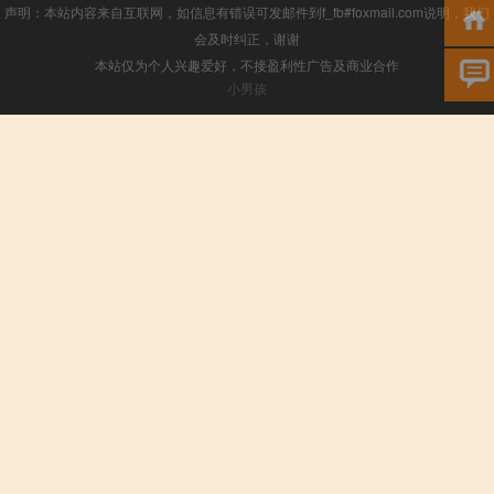
声明：本站内容来自互联网，如信息有错误可发邮件到f_fb#foxmail.com说明，我们
会及时纠正，谢谢
本站仅为个人兴趣爱好，不接盈利性广告及商业合作
小男孩