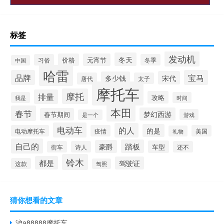
标签
发动机
冬天
价格
元宵节
习俗
冬季
中国
哈雷
品牌
宝马
宋代
多少钱
唐代
太子
摩托车
摩托
排量
攻略
我是
时间
本田
春节
梦幻西游
春节期间
游戏
是一个
电动车
的人
的是
电动摩托车
疫情
美国
礼物
自己的
踏板
豪爵
车型
街车
诗人
还不
铃木
都是
驾驶证
这款
驾照
猜你想看的文章
沪a88888摩托车