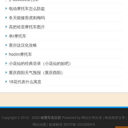
电动摩托车怎么防盗
冬天能修剪虎刺梅吗
高把哈雷摩托车图片
单r摩托车
塞尔达汉化攻略
hoctm摩托车
小花仙的经典语录（小花仙的贴吧）
重庆酉阳天气预报（重庆酉阳）
18花代表什么寓意
Copyright © 2012 - 2026
哈雷车友社区
Powered by
网站分类目录
|
精选推荐文章
|
网站地图
|
疑难解答
浙ICP备12032664号