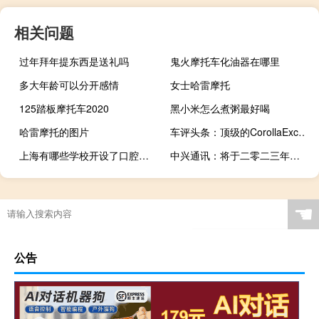
相关问题
过年拜年提东西是送礼吗
鬼火摩托车化油器在哪里
多大年龄可以分开感情
女士哈雷摩托
125踏板摩托车2020
黑小米怎么煮粥最好喝
哈雷摩托的图片
车评头条：顶级的CorollaExcel配备18英寸合金轮毂运动型座椅
上海有哪些学校开设了口腔医学专业
中兴通讯：将于二零二三年八月十八日（星期五）举行董事会会议藉以批准本公司及其附属公司截至二零二三年六月三十日止六个月之中期业绩及其发布以及处理任何其他事项（如有）
☚
公告