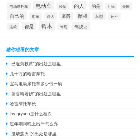
电动车
的人
的是
电动摩托车
疫情
美国
礼物
自己的
踏板
豪爵
车型
街车
诗人
还不
铃木
都是
驾驶证
这款
驾照
猜你想看的文章
“已近菊枝黄”的出处是哪里
几十万的哈雷摩托
宝马电动摩托车多少钱一辆
“馨香粉署妍”的出处是哪里
哈雷摩托车长
joy gryson是什么档次
过年期间晚上出汗怎么办
“鬼燐萤火”的出处是哪里