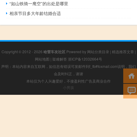
“如山铁骑一麾空”的出处是哪里
相亲节目多大年龄结婚合适
Copyright © 2012 - 2026
哈雷车友社区
Powered by
网站分类目录
|
精选推荐文章
|
网站地图
|
疑难解答
浙ICP备12032664号
声明：本站内容来自互联网，如信息有错误可发邮件到f_fb#foxmail.com说明，我们
会及时纠正，谢谢
本站仅为个人兴趣爱好，不接盈利性广告及商业合作
小男孩