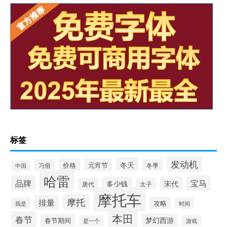
标签
发动机
冬天
价格
元宵节
习俗
冬季
中国
哈雷
品牌
宝马
宋代
多少钱
唐代
太子
摩托车
摩托
排量
攻略
我是
时间
本田
春节
梦幻西游
春节期间
游戏
是一个