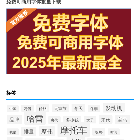
免费可商用字体批量下载
标签
发动机
冬天
价格
元宵节
习俗
冬季
中国
哈雷
品牌
宝马
宋代
多少钱
唐代
太子
摩托车
摩托
排量
攻略
我是
时间