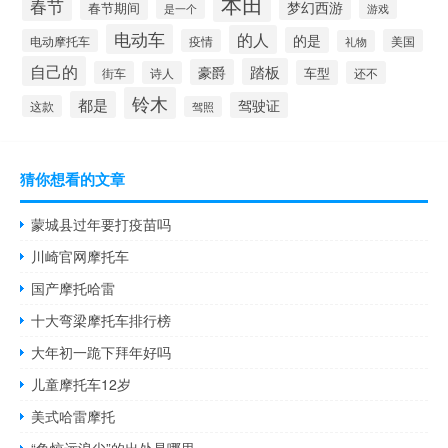
本田
春节
梦幻西游
春节期间
游戏
是一个
电动车
的人
的是
电动摩托车
疫情
美国
礼物
自己的
踏板
豪爵
车型
街车
诗人
还不
铃木
都是
驾驶证
这款
驾照
猜你想看的文章
蒙城县过年要打疫苗吗
川崎官网摩托车
国产摩托哈雷
十大弯梁摩托车排行榜
大年初一跪下拜年好吗
儿童摩托车12岁
美式哈雷摩托