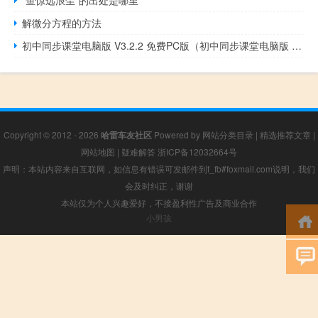
“鱼惊远浪尘”的出处是哪里
解微分方程的方法
初中同步课堂电脑版 V3.2.2 免费PC版（初中同步课堂电脑版 V3.2.2 免费PC版功能简介）
Copyright © 2012 - 2026
哈雷车友社区
Powered by
网站分类目录
|
精选推荐文章
|
网站地图
|
疑难解答
浙ICP备12032664号
声明：本站内容来自互联网，如信息有错误可发邮件到f_fb#foxmail.com说明，我们
会及时纠正，谢谢
本站仅为个人兴趣爱好，不接盈利性广告及商业合作
小男孩