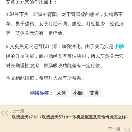
艾灸关元穴的作用如下：
1.温补下焦，即温补肾阳。对于肾阳虚的患者，如精寒不
孕、男子遗精、女子月经不调、痛经、月经量少、经色淡
等，艾灸关元穴有一定疗效。
小肠
2.艾灸关元穴还可以止泻，加强消化。由于关元穴是
经的升血功能，而小肠经又有辨浊功能，所以艾灸关元穴
对长期慢性腹泻、胃肠吸收功能差有一定疗效。
本文到此结束，希望对大家有所帮助。
网络标签：
人体
小肠
艾灸
上一篇
联想扬天s710（联想扬天S710一体机及配置及其他情况怎么样）
下一篇