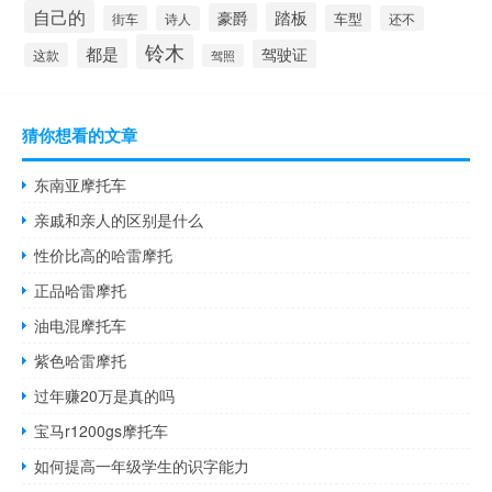
自己的
踏板
豪爵
车型
街车
诗人
还不
铃木
都是
驾驶证
这款
驾照
猜你想看的文章
东南亚摩托车
亲戚和亲人的区别是什么
性价比高的哈雷摩托
正品哈雷摩托
油电混摩托车
紫色哈雷摩托
过年赚20万是真的吗
宝马r1200gs摩托车
如何提高一年级学生的识字能力