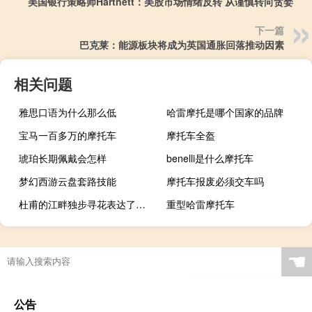
美国银行策略师Hartnett：美股市场情绪反转 从谨慎转向贪婪
下一篇
巴克莱：能源板块将成为英国通胀回落推动因素
相关问题
雅思口语为什么那么低
哈雷摩托是哪个国家的品牌
宝马一百多万的摩托车
摩托车全盔
琥珀长期佩戴会怎样
benelli是什么摩托车
梦幻西游云盘套路技能
摩托车报废必须交车吗
杜甫的江畔独步寻花表达了诗人怎么样的感情
重型哈雷摩托车
☚
公告