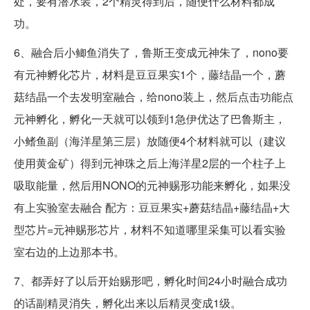
处，要有潜水装，2个精灵得到后，随便什么材料都成
功。
6、融合后小鲫鱼消失了，鲁斯王变成元神朱了，nono要
有元神孵化芯片，材料是豆豆果实1个，藤结晶一个，蘑
菇结晶一个去发明室融合，给nono装上，然后点击功能点
元神孵化，孵化一天就可以领到1急伊优达了巴鲁斯主，
小鳍鱼副（海洋星第三层）放随便4个材料就可以（建议
使用黄金矿）得到元神珠之后上海洋星2层的一个柱子上
吸取能量，然后用NONO的元神赐形功能来孵化，如果没
有上实验室去融合 配方：豆豆果实+蘑菇结晶+藤结晶+大
型芯片=元神赐形芯片，材料不知道哪里采集可以看实验
室右边的上边那本书。
7、都弄好了以后开始赐形吧，孵化时间24小时融合成功
的话副精灵消失，孵化出来以后精灵变成1级。