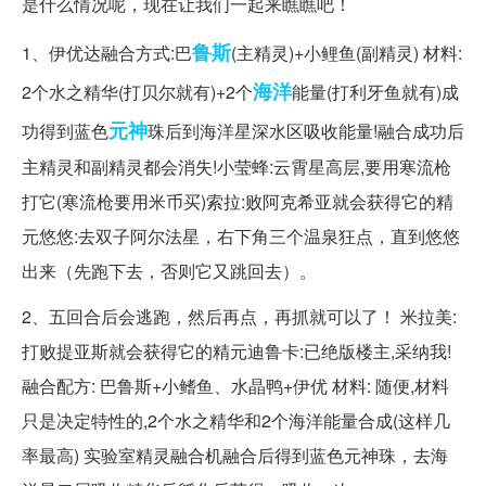
是什么情况呢，现在让我们一起来瞧瞧吧！
鲁斯
1、伊优达融合方式:巴
(主精灵)+小鲤鱼(副精灵) 材料:
海洋
2个水之精华(打贝尔就有)+2个
能量(打利牙鱼就有)成
元神
功得到蓝色
珠后到海洋星深水区吸收能量!融合成功后
主精灵和副精灵都会消失!小莹蜂:云霄星高层,要用寒流枪
打它(寒流枪要用米币买)索拉:败阿克希亚就会获得它的精
元悠悠:去双子阿尔法星，右下角三个温泉狂点，直到悠悠
出来（先跑下去，否则它又跳回去）。
2、五回合后会逃跑，然后再点，再抓就可以了！ 米拉美:
打败提亚斯就会获得它的精元迪鲁卡:已绝版楼主,采纳我!
融合配方: 巴鲁斯+小鳍鱼、水晶鸭+伊优 材料: 随便,材料
只是决定特性的,2个水之精华和2个海洋能量合成(这样几
率最高) 实验室精灵融合机融合后得到蓝色元神珠，去海