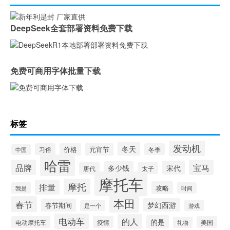
DeepSeek全套部署资料免费下载
免费可商用字体批量下载
标签
发动机
冬天
价格
元宵节
习俗
冬季
中国
哈雷
品牌
宝马
宋代
多少钱
唐代
太子
摩托车
摩托
排量
攻略
我是
时间
本田
春节
梦幻西游
春节期间
游戏
是一个
电动车
的人
的是
电动摩托车
疫情
美国
礼物