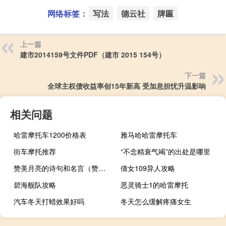
网络标签：
写法
德云社
牌匾
上一篇
建市2014159号文件PDF（建市 2015 154号）
下一篇
全球主权债收益率创15年新高 受加息担忧升温影响
相关问题
哈雷摩托车1200价格表
雅马哈哈雷摩托车
街车摩托推荐
“不念精衰气竭”的出处是哪里
赞美月亮的诗句和名言（赞美月亮的诗句）
倩女109异人攻略
碧海舰队攻略
恶灵骑士1的哈雷摩托
汽车冬天打蜡效果好吗
冬天怎么缓解疼痛女生