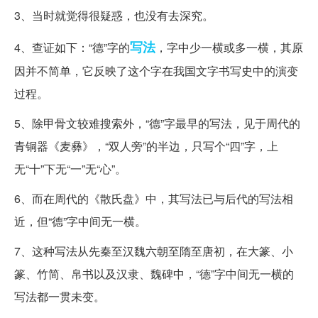
3、当时就觉得很疑惑，也没有去深究。
写法
4、查证如下：“德”字的
，字中少一横或多一横，其原
因并不简单，它反映了这个字在我国文字书写史中的演变
过程。
5、除甲骨文较难搜索外，“德”字最早的写法，见于周代的
青铜器《麦彝》，“双人旁”的半边，只写个“四”字，上
无“十”下无“一”无“心”。
6、而在周代的《散氏盘》中，其写法已与后代的写法相
近，但“德”字中间无一横。
7、这种写法从先秦至汉魏六朝至隋至唐初，在大篆、小
篆、竹简、帛书以及汉隶、魏碑中，“德”字中间无一横的
写法都一贯未变。