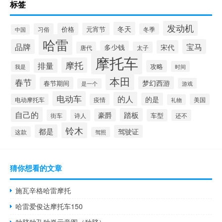
标签
发动机
冬天
价格
元宵节
习俗
冬季
中国
哈雷
品牌
宝马
宋代
多少钱
唐代
太子
摩托车
摩托
排量
攻略
我是
时间
本田
春节
梦幻西游
春节期间
游戏
是一个
电动车
的人
的是
电动摩托车
疫情
美国
礼物
自己的
踏板
豪爵
车型
街车
诗人
还不
铃木
都是
驾驶证
这款
驾照
猜你想看的文章
施瓦辛格哈雷摩托
哈雷爱俊达摩托车150