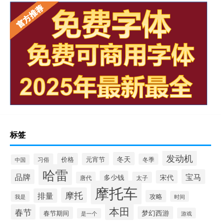
标签
发动机
冬天
价格
元宵节
习俗
冬季
中国
哈雷
品牌
宝马
宋代
多少钱
唐代
太子
摩托车
摩托
排量
攻略
我是
时间
本田
春节
梦幻西游
春节期间
游戏
是一个