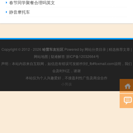
春节同学聚餐合理吗英文
静音摩托车
Copyright © 2012 - 2026
哈雷车友社区
Powered by
网站分类目录
|
精选推荐文章
|
网站地图
|
疑难解答
浙ICP备12032664号
声明：本站内容来自互联网，如信息有错误可发邮件到f_fb#foxmail.com说明，我们
会及时纠正，谢谢
本站仅为个人兴趣爱好，不接盈利性广告及商业合作
小男孩