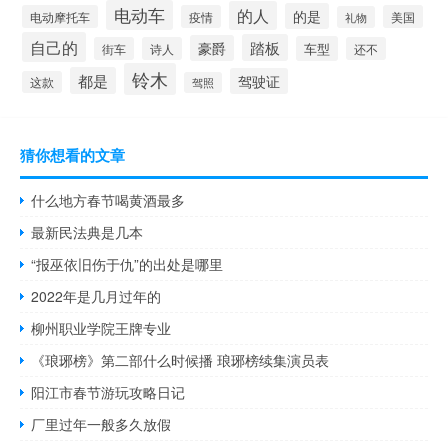
电动车
的人
的是
电动摩托车
疫情
美国
礼物
自己的
踏板
豪爵
车型
街车
诗人
还不
铃木
都是
驾驶证
这款
驾照
猜你想看的文章
什么地方春节喝黄酒最多
最新民法典是几本
“报巫依旧伤于仇”的出处是哪里
2022年是几月过年的
柳州职业学院王牌专业
《琅琊榜》第二部什么时候播 琅琊榜续集演员表
阳江市春节游玩攻略日记
厂里过年一般多久放假