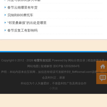
春节云南哪里有年货
贝纳利600摩托车
“邻里桑麻接”的出处是哪里
春节后复工有影响吗
Copyright © 2012 - 2026
哈雷车友社区
Powered by
网站分类目录
|
精选推荐文章
|
网站地图
|
疑难解答
浙ICP备12032664号
声明：本站内容来自互联网，如信息有错误可发邮件到f_fb#foxmail.com说明，我们
会及时纠正，谢谢
本站仅为个人兴趣爱好，不接盈利性广告及商业合作
小男孩