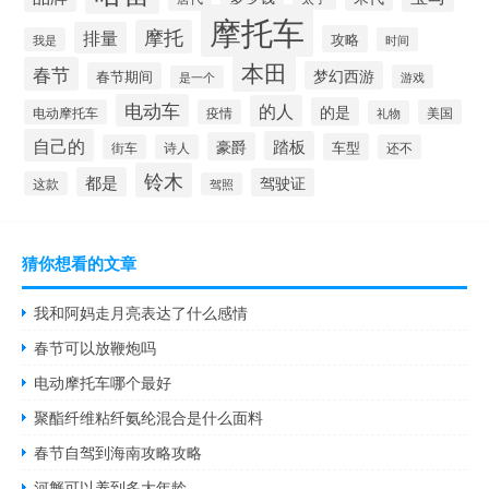
摩托车
摩托
排量
攻略
我是
时间
本田
春节
梦幻西游
春节期间
游戏
是一个
电动车
的人
的是
电动摩托车
疫情
美国
礼物
自己的
踏板
豪爵
车型
街车
诗人
还不
铃木
都是
驾驶证
这款
驾照
猜你想看的文章
我和阿妈走月亮表达了什么感情
春节可以放鞭炮吗
电动摩托车哪个最好
聚酯纤维粘纤氨纶混合是什么面料
春节自驾到海南攻略攻略
河蟹可以养到多大年龄