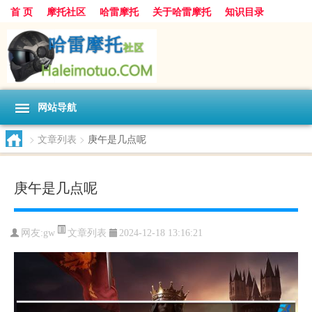
首 页
摩托社区
哈雷摩托
关于哈雷摩托
知识目录
网站导航
>
文章列表
>
庚午是几点呢
庚午是几点呢
文章列表
网友:
gw
2024-12-18 13:16:21