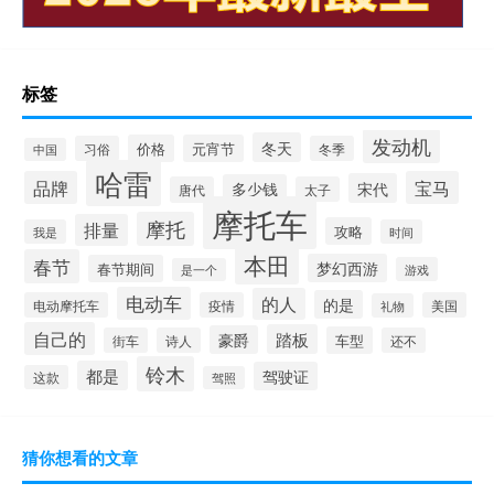
标签
发动机
冬天
价格
元宵节
习俗
冬季
中国
哈雷
品牌
宝马
宋代
多少钱
唐代
太子
摩托车
摩托
排量
攻略
我是
时间
本田
春节
梦幻西游
春节期间
游戏
是一个
电动车
的人
的是
电动摩托车
疫情
美国
礼物
自己的
踏板
豪爵
车型
街车
诗人
还不
铃木
都是
驾驶证
这款
驾照
猜你想看的文章