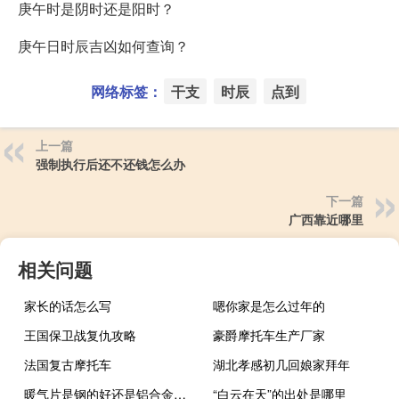
庚午时是阴时还是阳时？
庚午日时辰吉凶如何查询？
网络标签：
干支
时辰
点到
上一篇
强制执行后还不还钱怎么办
下一篇
广西靠近哪里
相关问题
家长的话怎么写
嗯你家是怎么过年的
王国保卫战复仇攻略
豪爵摩托车生产厂家
法国复古摩托车
湖北孝感初几回娘家拜年
暖气片是钢的好还是铝合金的好
“白云在天”的出处是哪里