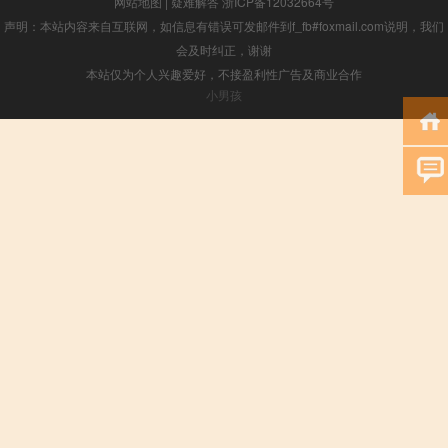
网站地图
|
疑难解答
浙ICP备12032664号
声明：本站内容来自互联网，如信息有错误可发邮件到f_fb#foxmail.com说明，我们
会及时纠正，谢谢
本站仅为个人兴趣爱好，不接盈利性广告及商业合作
小男孩