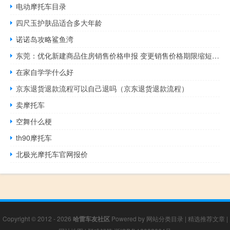
电动摩托车目录
四尺玉护肤品适合多大年龄
诺诺岛攻略鲨鱼湾
东莞：优化新建商品住房销售价格申报 变更销售价格期限缩短至30天
在家自学学什么好
京东退货退款流程可以自己退吗（京东退货退款流程）
卖摩托车
空舞什么梗
th90摩托车
北极光摩托车官网报价
Copyright © 2012 - 2026
哈雷车友社区
Powered by
网站分类目录
|
精选推荐文章
|