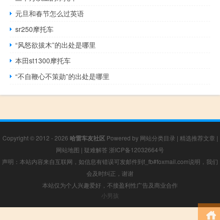
元旦和春节怎么过英语
sr250摩托车
“风怒欲拔木”的出处是哪里
本田st1300摩托车
“不自鞭心不策勋”的出处是哪里
Copyright © 2012 - 2026
哈雷车友社区
Powered by
网站分类目录
|
精选推荐文章
|
网站地图
|
疑难解答
浙ICP备12032664号
声明：本站内容来自互联网，如信息有错误可发邮件到f_fb#foxmail.com说明，我们
会及时纠正，谢谢
本站仅为个人兴趣爱好，不接盈利性广告及商业合作
小男孩