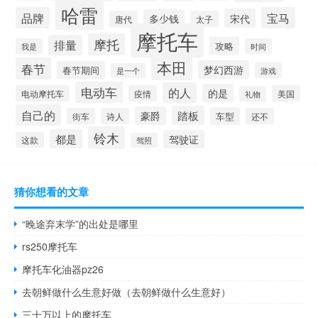
哈雷
品牌
宝马
宋代
多少钱
唐代
太子
摩托车
摩托
排量
攻略
我是
时间
本田
春节
梦幻西游
春节期间
游戏
是一个
电动车
的人
的是
电动摩托车
疫情
美国
礼物
自己的
踏板
豪爵
车型
街车
诗人
还不
铃木
都是
驾驶证
这款
驾照
猜你想看的文章
“晚途弃末学”的出处是哪里
rs250摩托车
摩托车化油器pz26
去朝鲜做什么生意好做（去朝鲜做什么生意好）
三十万以上的摩托车