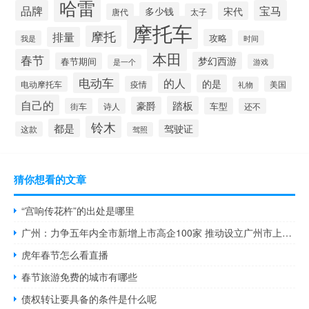
哈雷
品牌
宝马
宋代
多少钱
唐代
太子
摩托车
摩托
排量
攻略
我是
时间
本田
春节
梦幻西游
春节期间
游戏
是一个
电动车
的人
的是
电动摩托车
疫情
美国
礼物
自己的
踏板
豪爵
车型
街车
诗人
还不
铃木
都是
驾驶证
这款
驾照
猜你想看的文章
“宫响传花杵”的出处是哪里
广州：力争五年内全市新增上市高企100家 推动设立广州市上市公司高质量发展基金
虎年春节怎么看直播
春节旅游免费的城市有哪些
债权转让要具备的条件是什么呢