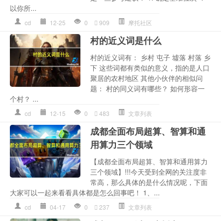
以你所...
cd
12-25
0
909
摩托社区
村的近义词是什么
村的近义词有： 乡村 屯子 墟落 村落 乡
下 这些词都有类似的意义，指的是人口
聚居的农村地区 其他小伙伴的相似问
题： 村的同义词有哪些？ 如何形容一
个村？ ...
cd
12-15
0
483
文章列表
成都全面布局超算、智算和通
用算力三个领域
【成都全面布局超算、智算和通用算力
三个领域】!!!今天受到全网的关注度非
常高，那么具体的是什么情况呢，下面
大家可以一起来看看具体都是怎么回事吧！ 1、...
cd
04-17
0
237
文章列表