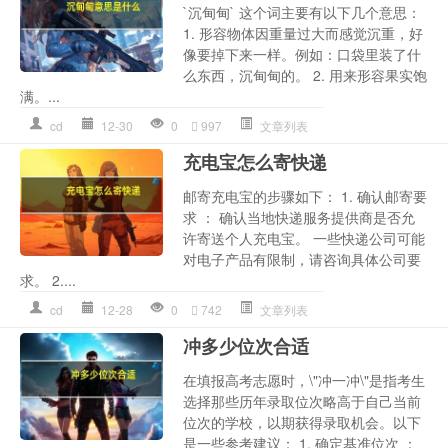
`沉甸甸` 这个词主要有以下几个意思：
1. 形容物体因重量过大而感觉沉重，好
像要掉下来一样。例如：口袋里装了什
么东西，沉甸甸的。 2. 用来形容果实饱
满。...
cd
12-30
0
997
文章列表
充电宝怎么寄快递
邮寄充电宝的步骤如下： 1. 确认邮寄要
求 ： 确认当地快递服务提供商是否允
许寄送个人充电宝。 一些快递公司可能
对电子产品有限制，请咨询具体公司要
求。 2....
cd
12-28
0
742
文章列表
冲多少位次合适
在填报高考志愿时，\"冲一冲\"是指考生
选择那些历年录取位次略高于自己当前
位次的学校，以期获得录取机会。以下
是一些参考建议： 1. 确定基准位次 ：