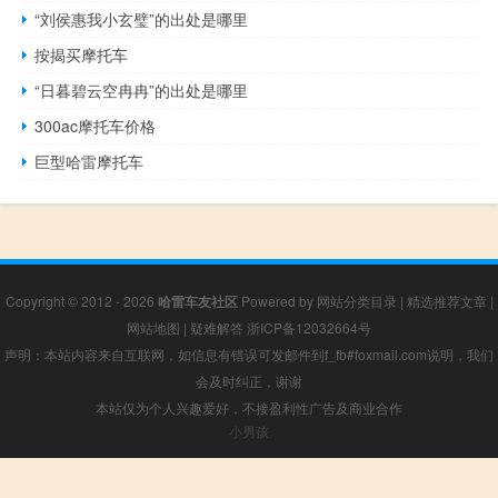
“刘侯惠我小玄璧”的出处是哪里
按揭买摩托车
“日暮碧云空冉冉”的出处是哪里
300ac摩托车价格
巨型哈雷摩托车
Copyright © 2012 - 2026
哈雷车友社区
Powered by
网站分类目录
|
精选推荐文章
|
网站地图
|
疑难解答
浙ICP备12032664号
声明：本站内容来自互联网，如信息有错误可发邮件到f_fb#foxmail.com说明，我们
会及时纠正，谢谢
本站仅为个人兴趣爱好，不接盈利性广告及商业合作
小男孩