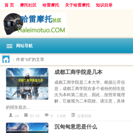
首 页
摩托社区
哈雷摩托
关于哈雷摩托
知识目录
网站导航
>
作者“cd”的文章
成都工商学院是几本
成都工商学院是二本大学。根据公开信
息，成都工商学院在多个省份的招生批
次为本科第二批次，因此，按照常规理
解，它被视为二本院校。请注意，具体
的招生批次...
cd
01-10
0
235
文章列表
沉甸甸意思是什么