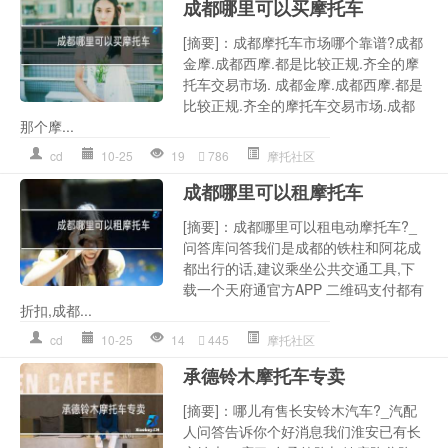
成都哪里可以买摩托车
[摘要]：成都摩托车市场哪个靠谱?成都
金摩.成都西摩.都是比较正规.齐全的摩
托车交易市场. 成都金摩.成都西摩.都是
比较正规.齐全的摩托车交易市场.成都
那个摩...
cd
10-25
19
786
摩托社区
成都哪里可以租摩托车
[摘要]：成都哪里可以租电动摩托车?_
问答库问答我们是成都的铁柱和阿花成
都出行的话,建议乘坐公共交通工具,下
载一个天府通官方APP 二维码支付都有
折扣,成都...
cd
10-25
14
445
摩托社区
承德铃木摩托车专卖
[摘要]：哪儿有售长安铃木汽车?_汽配
人问答告诉你个好消息我们淮安已有长