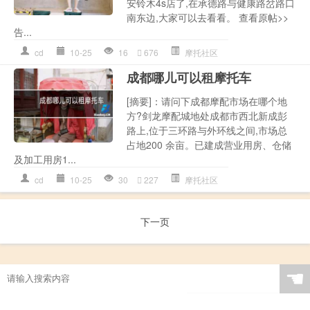
安铃木4s店了,在承德路与健康路岔路口
南东边,大家可以去看看。 查看原帖>>
告...
cd
10-25
16
676
摩托社区
成都哪儿可以租摩托车
[摘要]：请问下成都摩配市场在哪个地
方?剑龙摩配城地处成都市西北新成彭
路上,位于三环路与外环线之间,市场总
占地200 余亩。已建成营业用房、仓储
及加工用房1...
cd
10-25
30
227
摩托社区
下一页
☚