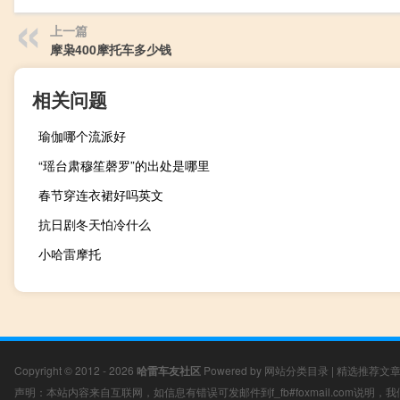
上一篇
摩枭400摩托车多少钱
相关问题
瑜伽哪个流派好
“瑶台肃穆笙磬罗”的出处是哪里
春节穿连衣裙好吗英文
抗日剧冬天怕冷什么
小哈雷摩托
Copyright © 2012 - 2026
哈雷车友社区
Powered by
网站分类目录
|
精选推荐文
声明：本站内容来自互联网，如信息有错误可发邮件到f_fb#foxmail.com说明