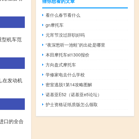
猜你想看的文章
看什么春节看什么
gn摩托车
元宵节没过辞职好吗
重型机车范
“夜深愁听一池蛙”的出处是哪里
本田摩托车st1300报价
方向盘式摩托车
学修家电去什么学校
机,在发动机
密室逃脱1第14攻略图解
诺基亚E52（诺基亚e5论坛）
护士资格证纸质版怎么领取
用进口的全合