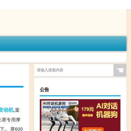
☚
公告
发动机
,重
比赛专用摩
,。赛600