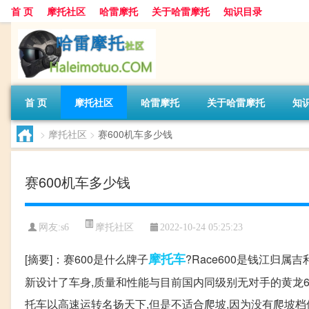
首 页
摩托社区
哈雷摩托
关于哈雷摩托
知识目录
首 页
摩托社区
哈雷摩托
关于哈雷摩托
知
>
摩托社区
>
赛600机车多少钱
赛600机车多少钱
摩托社区
网友:
s6
2022-10-24 05:25:23
摩托车
[摘要]：赛600是什么牌子
?Race600是钱江归
新设计了车身,质量和性能与目前国内同级别无对手的黄龙60
托车以高速运转名扬天下,但是不适合爬坡,因为没有爬坡档位