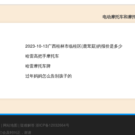
电动摩托车和摩
2023-10-13广西桂林市临桂区(鹿茸菇)的报价是多少
哈雷高把手摩托车
哈雷摩托车牌
过年妈妈怎么告别孩子的
章
|
网站地图
|
疑难解答
浙ICP备12032664号
，我们会及时纠正，谢谢