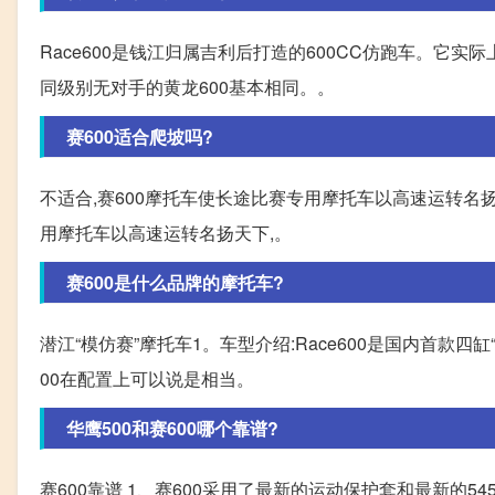
Race600是钱江归属吉利后打造的600CC仿跑车。它实
同级别无对手的黄龙600基本相同。。
赛600适合爬坡吗?
不适合,赛600摩托车使长途比赛专用摩托车以高速运转名扬
用摩托车以高速运转名扬天下,。
赛600是什么品牌的摩托车?
潜江“模仿赛”摩托车1。车型介绍:Race600是国内首款四缸“
00在配置上可以说是相当。
华鹰500和赛600哪个靠谱?
赛600靠谱 1、赛600采用了最新的运动保护套和最新的54