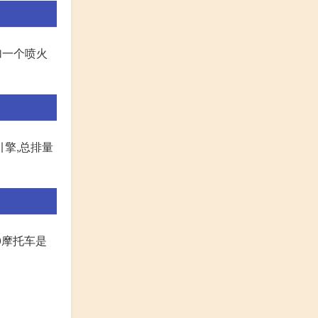
加一个喷火
擎,总排量
0摩托车是