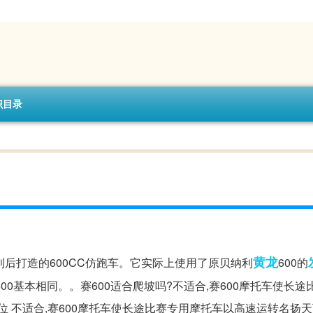
识目录
黄龙
属吉利后打造的600CC仿跑车。它实际上使用了原贝纳利
600的
0基本相同。。赛600适合爬坡吗?不适合,赛600摩托车使长途
 不适合,赛600摩托车使长途比赛专用摩托车以高速运转名扬天下