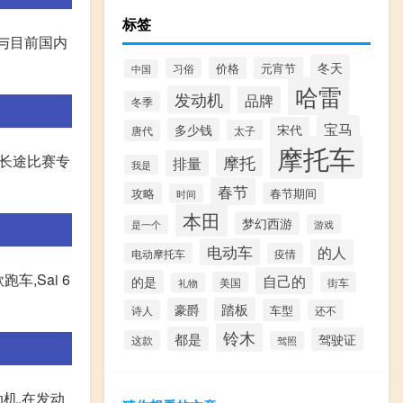
标签
能与目前国内
冬天
价格
元宵节
习俗
中国
哈雷
发动机
品牌
冬季
宝马
宋代
多少钱
唐代
太子
摩托车
使长途比赛专
摩托
排量
我是
春节
攻略
春节期间
时间
本田
梦幻西游
游戏
是一个
电动车
的人
电动摩托车
疫情
车,Sai 6
自己的
的是
美国
街车
礼物
踏板
豪爵
车型
诗人
还不
铃木
都是
驾驶证
这款
驾照
动机,在发动