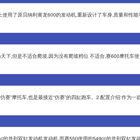
际上使用了原贝纳利黄龙600的发动机,重新设计了车身,质量和性
天下,但是不适合爬坡,因为没有爬坡档位 不适合,赛600摩托车
仿赛”摩托车,也是最接近“仿赛”的四缸跑车。2.配置介绍:作为一款跑
5c的并列双缸发动机发动机,而赛550使用的549cc的并列双缸发