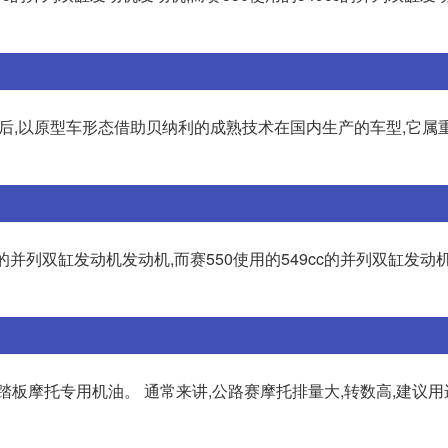
托之后,以原型车形态借助贝纳利的成熟技术在国内生产的车型,它属
c的并列双缸发动机发动机,而赛550使用的549cc的并列双缸发动
踏板摩托专用机油。 通常来讲,公路赛摩托排量大,转数高,建议