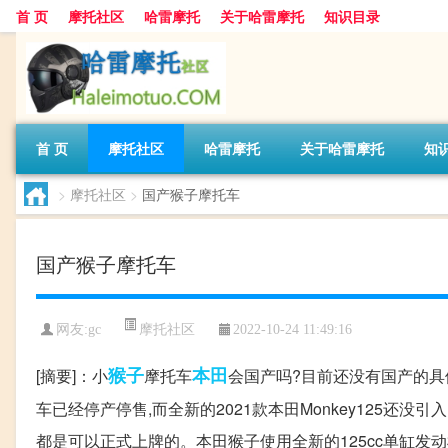
首 页
摩托社区
哈雷摩托
关于哈雷摩托
知识目录
首 页
摩托社区
哈雷摩托
关于哈雷摩托
知
>
摩托社区
>
国产猴子摩托车
国产猴子摩托车
摩托社区
网友:
gc
2022-10-24 11:49:16
猴子
本田
[摘要]：小
摩托车
会国产吗?目前还没有国产的具体
车已经停产停售,而全新的2021款本田Monkey125还
都是可以正式上牌的。本田猴子使用全新的125cc单缸发