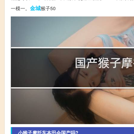
金城
一模一。
猴子50
小猴子摩托车本田会国产吗?