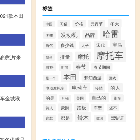
标签
021款本田
冬天
价格
元宵节
习俗
中国
哈雷
发动机
品牌
冬季
宝马
宋代
多少钱
唐代
太子
摩托车
摩托
排量
光的照片来
我是
春节
攻略
春节期间
时间
本田
梦幻西游
游戏
是一个
电动车
的人
电动摩托车
疫情
自己的
机车金城猴
的是
美国
街车
礼物
踏板
豪爵
车型
诗人
还不
铃木
都是
驾驶证
这款
驾照
界知名优质品