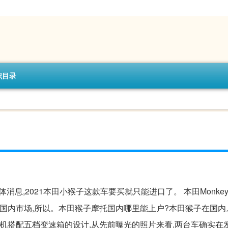
识目录
消息,2021本田小猴子这款车要买就只能进口了。 本田Monkey
没引入国内市场,所以。本田猴子摩托国内哪里能上户?本田猴子在国
动机搭配五档变速箱的设计,从先前曝光的照片来看,两台车确实在