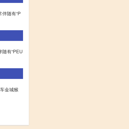
伴随有“P
随有“PEU
机车金城猴