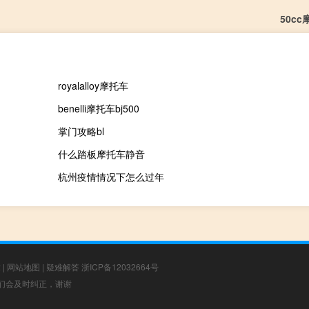
50c
royalalloy摩托车
benelli摩托车bj500
掌门攻略bl
什么踏板摩托车静音
杭州疫情情况下怎么过年
章
|
网站地图
|
疑难解答
浙ICP备12032664号
，我们会及时纠正，谢谢