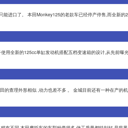
能进口了。 本田Monkey125的老款车已经停产停售,而全新的2
用全新的125cc单缸发动机搭配五档变速箱的设计,从先前曝
本田的查理外形相似 ,动力也差不多 。 金城目前还有一种在产的
格稍有不同,本田摩托车的车型种类很多,做工质量都特别好,是世