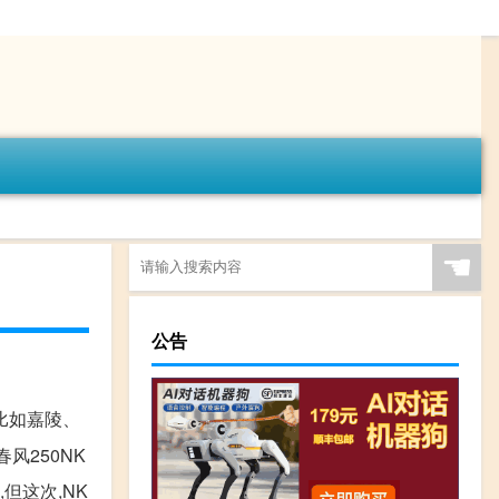
☚
公告
,比如嘉陵、
风250NK
但这次,NK