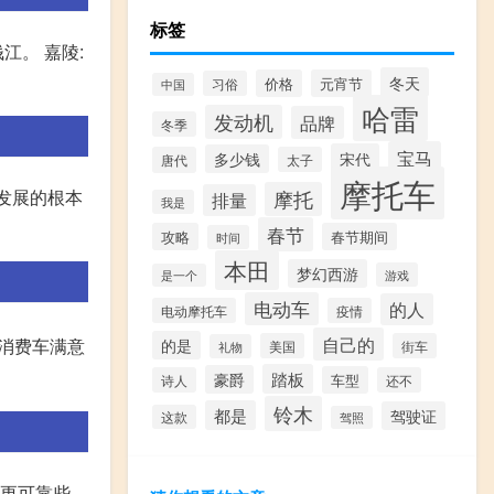
标签
江。 嘉陵:
冬天
价格
元宵节
习俗
中国
哈雷
发动机
品牌
冬季
宝马
宋代
多少钱
唐代
太子
摩托车
车发展的根本
摩托
排量
我是
春节
攻略
春节期间
时间
本田
梦幻西游
游戏
是一个
电动车
的人
电动摩托车
疫情
自己的
年消费车满意
的是
美国
街车
礼物
踏板
豪爵
车型
诗人
还不
铃木
都是
驾驶证
这款
驾照
更可靠些,