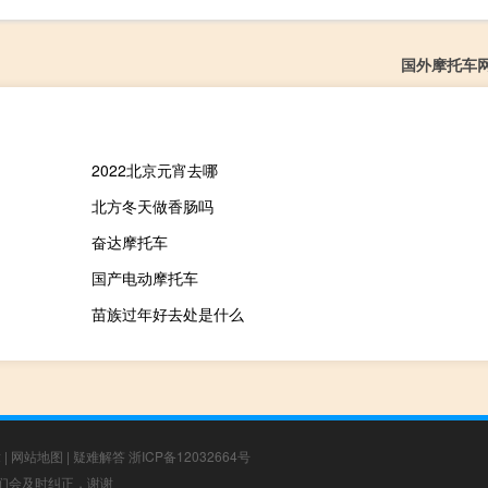
国外摩托车
2022北京元宵去哪
北方冬天做香肠吗
奋达摩托车
国产电动摩托车
苗族过年好去处是什么
章
|
网站地图
|
疑难解答
浙ICP备12032664号
，我们会及时纠正，谢谢