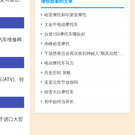
猜你想看的文章
哈雷摩托和印第安摩托
大金牛电动摩托车
合资150摩托车哪款好
汽车维修网
赤峰哈雷摩托
宁波慈善总会再次收到神秘人“顺其自然”捐款108万元银行 到底什么情况嘞
电动摩托车马力
历史巨轮 攻略
ATV)、轻
卖菜元宵节放假吗
哈雷大白摩托车
初中如何当班长
对于进口大贸