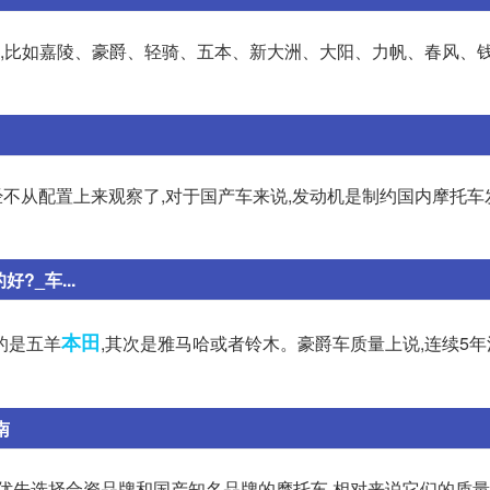
多,比如嘉陵、豪爵、轻骑、五本、新大洲、大阳、力帆、春风、钱
价我们已经不从配置上来观察了,对于国产车来说,发动机是制约国内摩托
_车...
本田
的是五羊
,其次是雅马哈或者铃木。豪爵车质量上说,连续5
南
优先选择合资品牌和国产知名品牌的摩托车,相对来说它们的质量