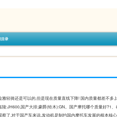
识目录
马拉雅轻骑还是可以的,但是现在质量直线下降! 国内质量都差不多
H600,国产大排;豪爵(铃木):GN。国产摩托哪个质量好?1、春
上来观察了,对于国产车来说,发动机是制约国内摩托车发展的根本核心,