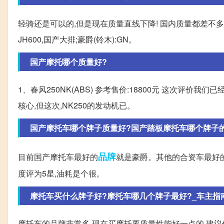
轻骑还是可以的,但是现在质量直线下降! 国内质量都差不
JH600,国产大排;豪爵(铃木):GN。
国产摩托哪个质量好?
1、春风250NK(ABS) 参考售价:18800元 这次评
核心,但这次,NK250的发动机已。
国产摩托车哪个牌子质量好?国产踏板摩托车哪个牌子的好?
品牌
目前国产摩托车最好的
就是豪爵。其他的合资车最好
度评为5星,油耗是个很。
摩托车买什么牌子好?摩托车哪几个牌子最好?_车主指
摩托车的品牌非常多,现在买摩托要质量性能好一点的,建议