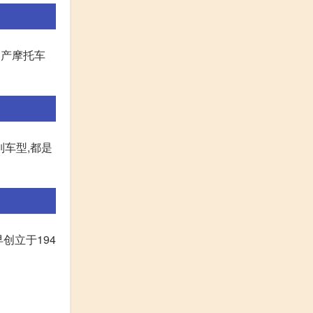
国产摩托车
列车型,都是
创立于194