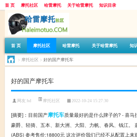
首 页
摩托社区
哈雷摩托
关于哈雷摩托
知识目录
首 页
摩托社区
哈雷摩托
关于哈雷摩托
知
>
摩托社区
>
好的国产摩托车
好的国产摩托车
摩托社区
网友:
hd
2022-10-24 15:27:30
摩托车
[摘要]：目前国产
质量最好的是什么牌子的? - 喜
豪爵、轻骑、五本、新大洲、大阳、力帆、春风、钱江。 嘉陵:J
(ABS) 参考售价:18800元 这次评价我们已经不从配置