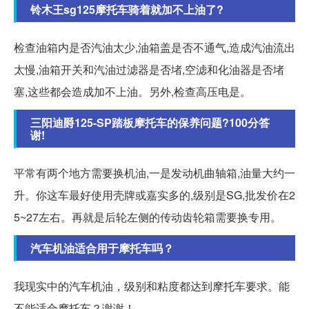
铃木王sg125摩托车骑着就加不上油了?
检查油箱内是否汽油太少,油箱盖是否不通气,造成汽油流出
太慢,油箱开关和汽油过滤器是否堵,空滤和化油器是否堵
塞,这些都会造成加不上油。另外,检查高压电是。
三阳迪爵125-SP踏板摩托车的保养问题?100分答
谢!
平常有两个地方需要换机油,一是发动机曲轴箱,油量大约一
升。你这车最好使用壳牌或嘉实多的,级别是SG,批发价在2
5~27左右。再就是后轮左侧的传动齿轮箱需要换专用。
汽车机油适合用于摩托车吗？
我现实中的汽车机油，级别和粘度都达到摩托车要求。能
不能适合摩托车？谢谢！