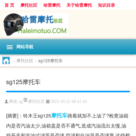
首 页
摩托社区
哈雷摩托
关于哈雷摩托
知识目录
网站导航
>
摩托社区
>
sg125摩托车
sg125摩托车
摩托社区
网友:
sg
2022-10-25 00:41:43
摩托车
[摘要]：铃木王sg125
骑着就加不上油了?检查油箱
内是否汽油太少,油箱盖是否不通气,造成汽油流出太慢,油
箱开关和汽油过滤器是否堵,空滤和化油器是否堵塞,这些都