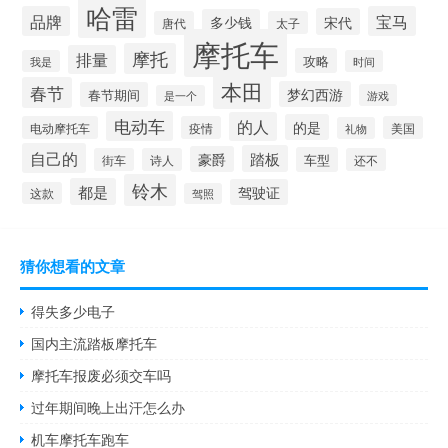
哈雷
品牌
宝马
宋代
多少钱
唐代
太子
摩托车
摩托
排量
攻略
我是
时间
本田
春节
梦幻西游
春节期间
游戏
是一个
电动车
的人
的是
电动摩托车
疫情
美国
礼物
自己的
踏板
豪爵
车型
街车
诗人
还不
铃木
都是
驾驶证
这款
驾照
猜你想看的文章
得失多少电子
国内主流踏板摩托车
摩托车报废必须交车吗
过年期间晚上出汗怎么办
机车摩托车跑车