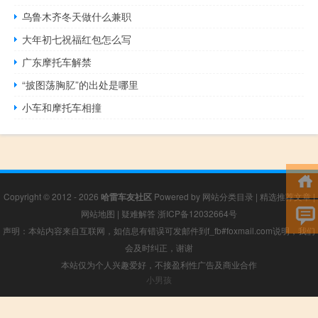
乌鲁木齐冬天做什么兼职
大年初七祝福红包怎么写
广东摩托车解禁
“披图荡胸肊”的出处是哪里
小车和摩托车相撞
Copyright © 2012 - 2026
哈雷车友社区
Powered by
网站分类目录
|
精选推荐文章
|
网站地图
|
疑难解答
浙ICP备12032664号
声明：本站内容来自互联网，如信息有错误可发邮件到f_fb#foxmail.com说明，我们
会及时纠正，谢谢
本站仅为个人兴趣爱好，不接盈利性广告及商业合作
小男孩