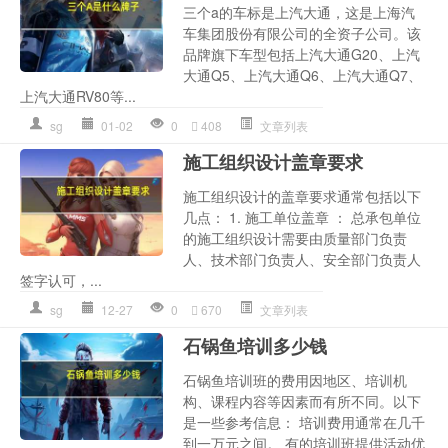
三个a的车标是上汽大通，这是上海汽
车集团股份有限公司的全资子公司。该
品牌旗下车型包括上汽大通G20、上汽
大通Q5、上汽大通Q6、上汽大通Q7、
上汽大通RV80等...
sg
01-02
0
408
文章列表
施工组织设计盖章要求
施工组织设计的盖章要求通常包括以下
几点： 1. 施工单位盖章 ： 总承包单位
的施工组织设计需要由质量部门负责
人、技术部门负责人、安全部门负责人
签字认可，...
sg
12-27
0
670
文章列表
石锅鱼培训多少钱
石锅鱼培训班的费用因地区、培训机
构、课程内容等因素而有所不同。以下
是一些参考信息： 培训费用通常在几千
到一万元之间。 有的培训班提供活动优