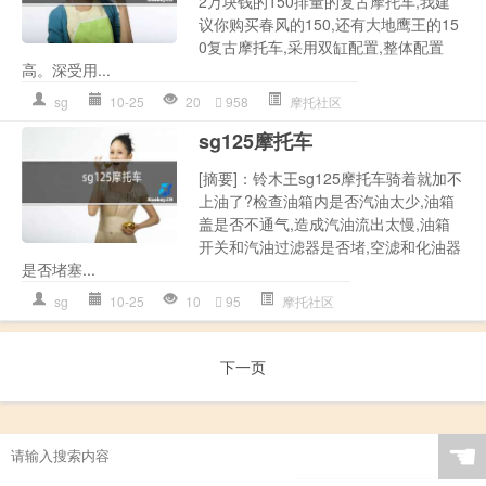
2万块钱的150排量的复古摩托车,我建
议你购买春风的150,还有大地鹰王的15
0复古摩托车,采用双缸配置,整体配置
高。深受用...
sg
10-25
20
958
摩托社区
sg125摩托车
[摘要]：铃木王sg125摩托车骑着就加不
上油了?检查油箱内是否汽油太少,油箱
盖是否不通气,造成汽油流出太慢,油箱
开关和汽油过滤器是否堵,空滤和化油器
是否堵塞...
sg
10-25
10
95
摩托社区
下一页
☚