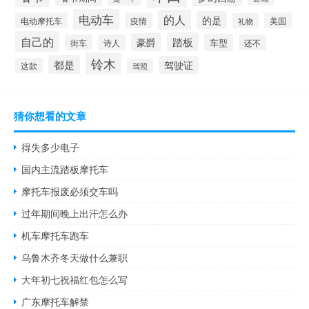
电动车
的人
的是
电动摩托车
疫情
美国
礼物
自己的
踏板
豪爵
车型
街车
诗人
还不
铃木
都是
驾驶证
这款
驾照
猜你想看的文章
得失多少电子
国内主流踏板摩托车
摩托车报废必须交车吗
过年期间晚上出汗怎么办
机车摩托车跑车
乌鲁木齐冬天做什么兼职
大年初七祝福红包怎么写
广东摩托车解禁