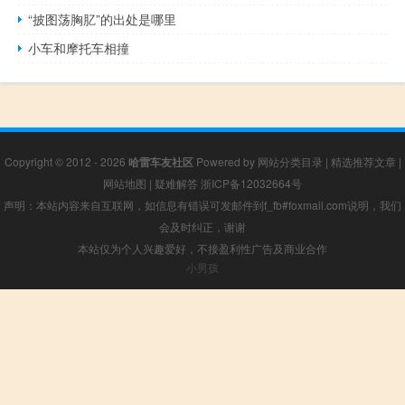
“披图荡胸肊”的出处是哪里
小车和摩托车相撞
Copyright © 2012 - 2026
哈雷车友社区
Powered by
网站分类目录
|
精选推荐文章
|
网站地图
|
疑难解答
浙ICP备12032664号
声明：本站内容来自互联网，如信息有错误可发邮件到f_fb#foxmail.com说明，我们
会及时纠正，谢谢
本站仅为个人兴趣爱好，不接盈利性广告及商业合作
小男孩