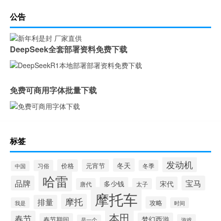
公告
DeepSeek全套部署资料免费下载
免费可商用字体批量下载
标签
发动机
冬天
价格
元宵节
习俗
冬季
中国
哈雷
品牌
宝马
宋代
多少钱
唐代
太子
摩托车
摩托
排量
攻略
我是
时间
本田
春节
梦幻西游
春节期间
游戏
是一个