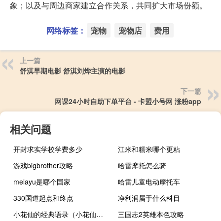
象；以及与周边商家建立合作关系，共同扩大市场份额。
网络标签：
宠物
宠物店
费用
上一篇
舒淇早期电影 舒淇刘烨主演的电影
下一篇
网课24小时自助下单平台 - 卡盟小号网 涨粉app
相关问题
开封求实学校学费多少
江米和糯米哪个更粘
游戏bigbrother攻略
哈雷摩托怎么骑
melayu是哪个国家
哈雷儿童电动摩托车
330国道起点和终点
净利润属于什么科目
小花仙的经典语录（小花仙的贴吧）
三国志2英雄本色攻略