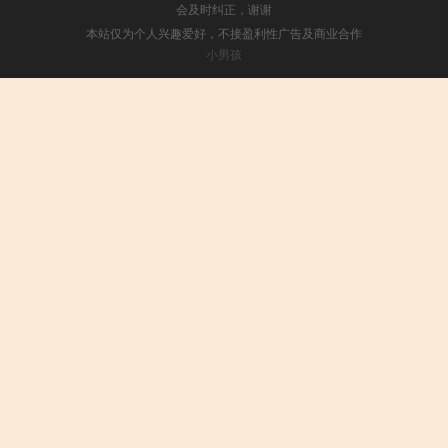
会及时纠正，谢谢
本站仅为个人兴趣爱好，不接盈利性广告及商业合作
小男孩