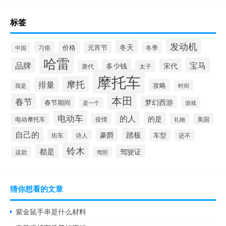
标签
发动机
冬天
价格
元宵节
习俗
冬季
中国
哈雷
品牌
宝马
宋代
多少钱
唐代
太子
摩托车
摩托
排量
攻略
我是
时间
本田
春节
梦幻西游
春节期间
游戏
是一个
电动车
的人
的是
电动摩托车
疫情
美国
礼物
自己的
踏板
豪爵
车型
街车
诗人
还不
铃木
都是
驾驶证
这款
驾照
猜你想看的文章
紫金鼠手串是什么材料