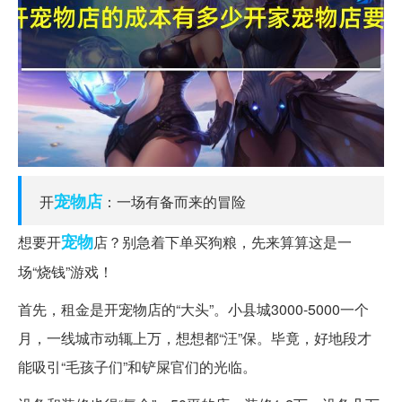
宠物店
开
：一场有备而来的冒险
宠物
想要开
店？别急着下单买狗粮，先来算算这是一
场“烧钱”游戏！
首先，租金是开宠物店的“大头”。小县城3000-5000一个
月，一线城市动辄上万，想想都“汪”保。毕竟，好地段才
能吸引“毛孩子们”和铲屎官们的光临。