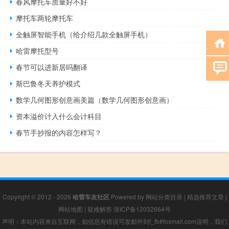
春风摩托车质量好不好
摩托车两轮摩托车
全触屏智能手机（给介绍几款全触屏手机）
哈雷摩托型号
春节可以进新居吗翻译
斯巴鲁冬天养护模式
数学几何图形创意画美篇（数学几何图形创意画）
资本溢价计入什么会计科目
春节手抄报的内容怎样写？
Copyright © 2012 - 2026
哈雷车友社区
Powered by
网站分类目录
|
精选推荐文章
|
网站地图
|
疑难解答
浙ICP备12032664号
声明：本站内容来自互联网，如信息有错误可发邮件到f_fb#foxmail.com说明，我们