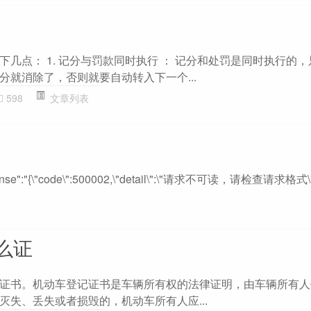
几点： 1. 记分与罚款同时执行 ： 记分和处罚是同时执行的
分就消除了，否则就要自动转入下一个...
598
文章列表
esponse":"{\"code\":500002,\"detail\":\"请求不可读，请检查请求格式\
么证
证书。机动车登记证书是车辆所有权的法律证明，由车辆所有人
灭失、丢失或者损毁的，机动车所有人应...