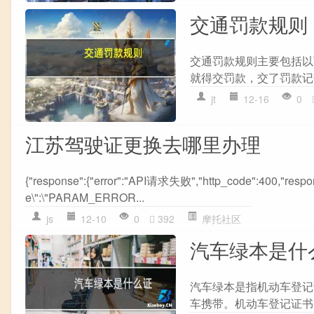
交通罚款规则
交通罚款规则主要包括以下
就得交罚款，交了罚款记
jt
12-16
0
江苏驾驶证更换去哪里办理
{"response":{"error":"API请求失败","http_code":400,"r
e\":\"PARAM_ERROR...
js
12-10
0
392
摩托社区
汽车绿本是什
汽车绿本是指机动车登记
车携带。机动车登记证书