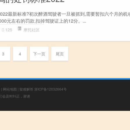
2022最新标准?初次醉酒驾驶者一旦被抓到,需要暂扣六个月的机
000元左右的罚款,扣掉驾驶证上的12分。...
125
摩托社区
3
4
下一页
尾页
章
|
网站地图
|
疑难解答
浙ICP备12032664号
，我们会及时纠正，谢谢