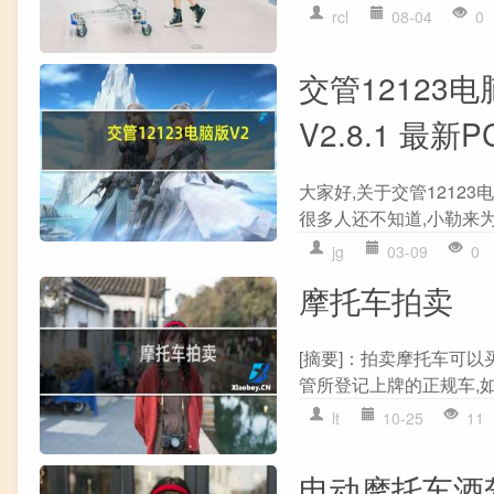
rcl
08-04
0
交管12123电
V2.8.1 最
大家好,关于交管12123电脑
很多人还不知道,小勒来为
jg
03-09
0
摩托车拍卖
[摘要]：拍卖摩托车可
管所登记上牌的正规车,如
lt
10-25
11
电动摩托车酒驾