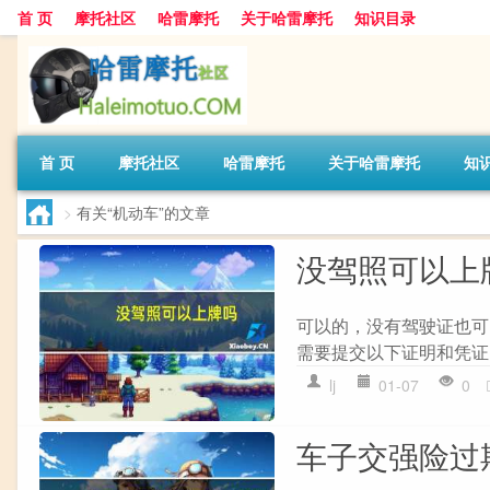
首 页
摩托社区
哈雷摩托
关于哈雷摩托
知识目录
首 页
摩托社区
哈雷摩托
关于哈雷摩托
知
>
有关“机动车”的文章
没驾照可以上
可以的，没有驾驶证也可
需要提交以下证明和凭证： 1
lj
01-07
0
车子交强险过