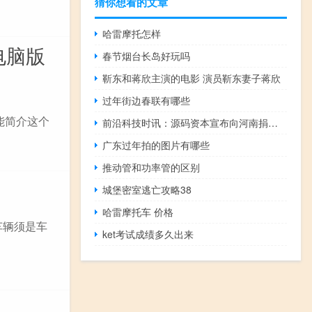
猜你想看的文章
哈雷摩托怎样
3电脑版
春节烟台长岛好玩吗
靳东和蒋欣主演的电影 演员靳东妻子蒋欣
过年街边春联有哪些
版功能简介这个
前沿科技时讯：源码资本宣布向河南捐赠500万元支援防汛救灾
广东过年拍的图片有哪些
推动管和功率管的区别
城堡密室逃亡攻略38
哈雷摩托车 价格
车辆须是车
ket考试成绩多久出来