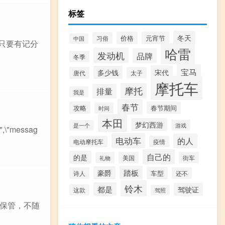
标签
冬天
价格
元宵节
习俗
中国
，只要有记分
哈雷
发动机
品牌
冬季
宝马
宋代
多少钱
唐代
太子
摩托车
摩托
排量
我是
春节
攻略
春节期间
时间
本田
梦幻西游
游戏
是一个
",\"messag
电动车
的人
电动摩托车
疫情
自己的
的是
美国
街车
礼物
踏板
豪爵
车型
诗人
还不
铃木
都是
驾驶证
这款
驾照
保管，不随