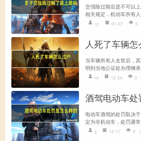
交强险过期后是不可以上
相关规定，机动车所有人
cz
01-07
0
人死了车辆怎
当车辆所有人去世后，其车
明到当地公证处办理继承公
rs
12-24
0
酒驾电动车处
电动车酒驾的处罚取决于
定为非机动车，处罚通常包
jj
12-17
0