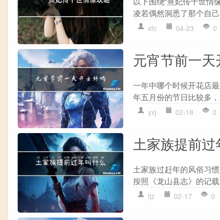
以下围绕“熹妃传十世情缘攻
凌若偶然洞悉了那个自己将
xfc
04-23
0
元宵节前一天
一年中哪个时候开花店最
年五月份的节日比较多，
yxj
02-18
0
土家族提前过
土家族过赶年的风俗习惯
按照《龙山县志》的记载
tjz
02-17
0