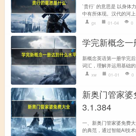
`贵行` 的意思是 以
中有所体现。汉代的河上公
gx
01-04
0
学完新概念一
新概念英语第一册学完后
词汇，理解并运用基础的
xw
01-01
0
新奥门管家婆免
3.1.384
一、新奥门管家婆免费大
的典范，通过智能AI技术