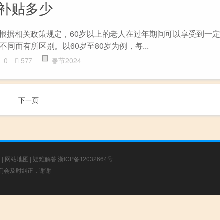
年补贴多少
? 根据相关政策规定，60岁以上的老人在过年期间可以享受到一
同而有所区别。以60岁至80岁为例，每...
0
577
春节2024
下一页
章
|
网站地图
|
疑难解答
浙ICP备12032664号
，我们会及时纠正，谢谢