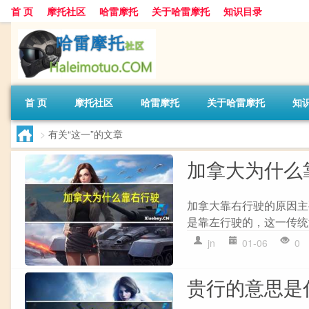
首 页
摩托社区
哈雷摩托
关于哈雷摩托
知识目录
首 页
摩托社区
哈雷摩托
关于哈雷摩托
知
>
有关“这一”的文章
加拿大为什么
加拿大靠右行驶的原因主要
是靠左行驶的，这一传统
jn
01-06
0
贵行的意思是