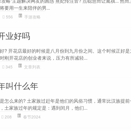
略”主题解决网友的困惑 熹妃传注音? 点聪慧而让胤禛... 然而,
要用一生来陪伴的男...
556
手游攻略
开业好吗
好? 开花店最好的时候是八月份到九月份之间。这个时候正好是
对刚开花店的创业者来说，压力有所减轻...
345
文章列表
年叫什么年
是怎么来的? 土家族过赶年是他们的风俗习惯，通常比汉族提前
，土家族过年的规定是：遇到闰月，他们...
208
春节2024