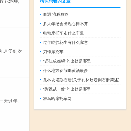
莲花池畔,
猜你想看的文章
血源 流程攻略
多大年纪会出现心律不齐
电动摩托车走什么车道
过年吃炒花生有什么寓意
九月份到次
刀锋摩托车
“还似成都望”的出处是哪里
什么地方春节喝黄酒最多
孔林坟坛刻石册(关于孔林坟坛刻石册简述)
“陶甄试一致”的出处是哪里
雅马哈摩托车网
一天过年。