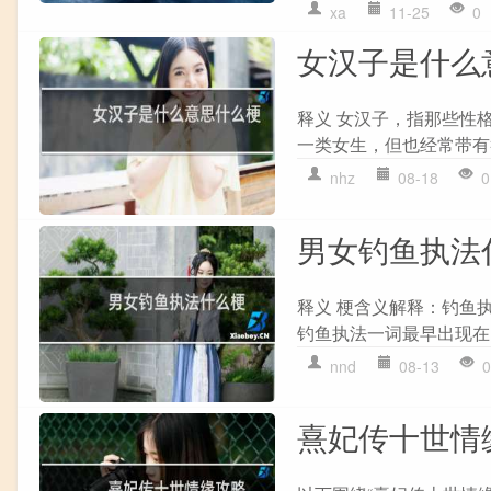
xa
11-25
0
女汉子是什么
释义 女汉子，指那些性
一类女生，但也经常带有
nhz
08-18
0
男女钓鱼执法
释义 梗含义解释：钓鱼
钓鱼执法一词最早出现在
nnd
08-13
0
熹妃传十世情