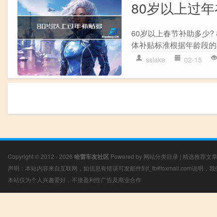
80岁以上过
60岁以上春节补助多少
体补贴标准根据年龄段的不
sslake
02-15
Copyright © 2012 - 2026
哈雷车友社区
Powered by
网站分类目录
|
精选推荐文
声明：本站内容来自互联网，如信息有错误可发邮件到f_fb#foxmail.com说明
本站仅为个人兴趣爱好，不接盈利性广告及商业合作