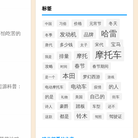
标签
冬天
价格
元宵节
习俗
中国
哈雷
不怕吃苦的
发动机
品牌
冬季
宝马
宋代
多少钱
唐代
太子
摩托车
摩托
排量
我是
春节
攻略
春节期间
时间
本田
梦幻西游
游戏
是一个
起源科普：
电动车
的人
电动摩托车
疫情
自己的
的是
美国
街车
礼物
踏板
豪爵
车型
诗人
还不
铃木
都是
驾驶证
这款
驾照