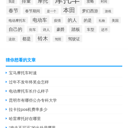
摩托
排量
攻略
我是
时间
本田
春节
梦幻西游
春节期间
游戏
是一个
电动车
的人
的是
电动摩托车
疫情
美国
礼物
自己的
踏板
豪爵
车型
街车
诗人
还不
铃木
都是
驾驶证
这款
驾照
猜你想看的文章
宝马摩托车时速
过年不发年终奖会怎样
电动摩托车长什么样子
昆明市有哪些公办专科大学
拉卡拉pos机费率多少
哈雷摩托好在哪里
“南去不可逗”的出处是哪里