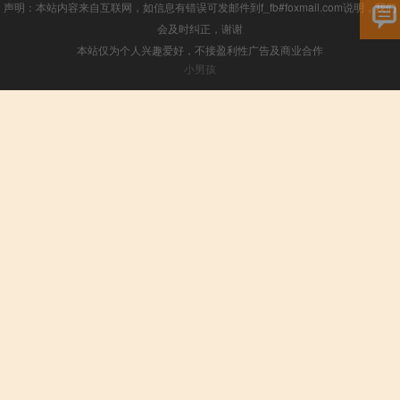
声明：本站内容来自互联网，如信息有错误可发邮件到f_fb#foxmail.com说明，我们
会及时纠正，谢谢
本站仅为个人兴趣爱好，不接盈利性广告及商业合作
小男孩