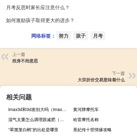
月考反思时家长应注意什么？
如何激励孩子取得更大的进步？
网络标签：
努力
孩子
月考
上一篇
殁身不殆意思
下一篇
大宗折价交易意味着什么
相关问题
imax3d和3d差别大吗（imax3d和3d的区别）
黄河牌摩托车
湿气太重怎么调理跟减肥（湿气太重怎么调理）
哈雷摩托名称
“翠篾笼白鹇”的出处是哪里
熹妃传十世情缘攻略