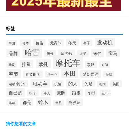
标签
发动机
冬天
价格
元宵节
习俗
冬季
中国
哈雷
品牌
宝马
宋代
多少钱
唐代
太子
摩托车
摩托
排量
攻略
我是
时间
本田
春节
梦幻西游
春节期间
游戏
是一个
电动车
的人
的是
电动摩托车
疫情
美国
礼物
自己的
踏板
豪爵
车型
街车
诗人
还不
铃木
都是
驾驶证
这款
驾照
猜你想看的文章