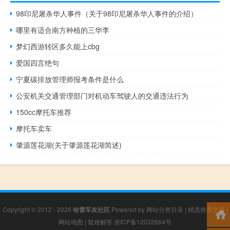
98印尼屠杀华人事件（关于98印尼屠杀华人事件的介绍）
哪里有适合南方种植的三华李
梦幻西游转区多久能上cbg
爱国四言绝句
宁夏碳排放管理师报考条件是什么
公安机关交通管理部门对机动车驾驶人的交通违法行为
150cc摩托车推荐
摩托车卖车
肇源莲花湖(关于肇源莲花湖简述)
Copyright © 2012 - 2026
哈雷车友社区
Powered by
网站分类目录
|
精选推荐文章
|
网站地图
|
疑难解答
浙ICP备12032664号